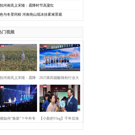
拍河南巩义宋陵：霜降时节高粱红
色与冬景同框 河南尧山现冰挂雾凇景观
热门视频
拍河南巩义宋陵：霜降
2025第四届酸辣粉行业大
时节高粱红
会在河南开封举行
都如何“焕新”？中外专
【小新的Vlog】千年后洛
：洛阳“样本”值得借鉴
阳上阳宫聚“世界各国使