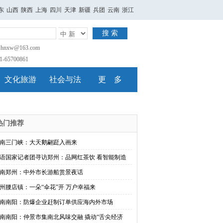
东
山西
陕西
上海
四川
天津
新疆
兵团
云南
浙江
搜 索
nxw@163.com
65700861
文化旅游
社会与法
更 多
热门推荐
南三门峡：大天鹅翩跹入画来
语国家记者团寻访郑州：品网红茶饮 看智能制造
南郑州：中外市长游船赏景夜话
州腰店镇：一朵“伞花”开 万户幸福来
南南阳：防爆企业赶制订单供应海内外市场
南南阳：仲景市集南北风味交融 撬动“舌尖经济