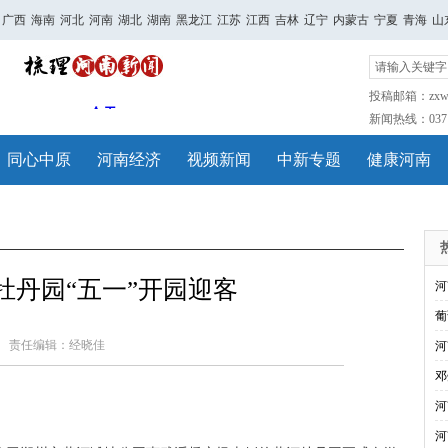
广西
海南
河北
河南
湖北
湖南
黑龙江
江苏
江西
吉林
辽宁
内蒙古
宁夏
青海
山
投稿邮箱：zxwh
新闻热线：0371-
同心中原
河南经济
视频新闻
中新专题
健康河南
牡丹园“五一”开园迎客
河
葡
责任编辑：经晓佳
河
邓
河
河