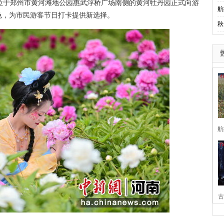
位于郑州市黄河滩地公园惠武浮桥广场南侧的黄河牡丹园正式向游
航
色，为市民游客节日打卡提供新选择。
秋
航
古
家