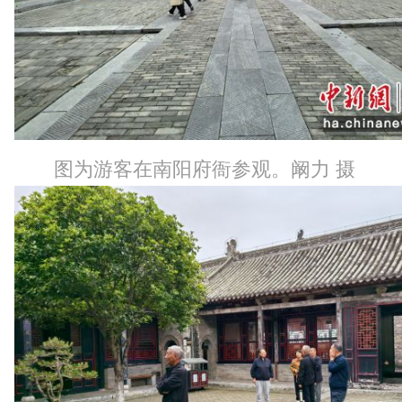
图为游客在南阳府衙参观。阚力 摄