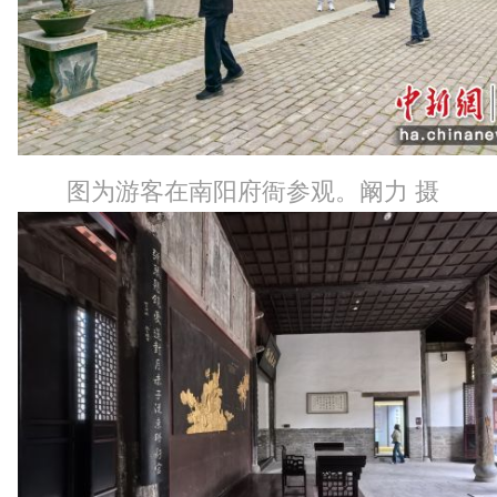
图为游客在南阳府衙参观。阚力 摄