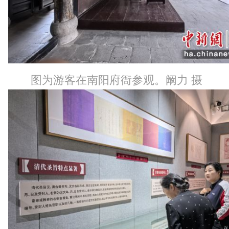
图为游客在南阳府衙参观。阚力 摄