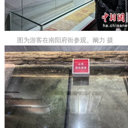
图为游客在南阳府衙参观。阚力 摄