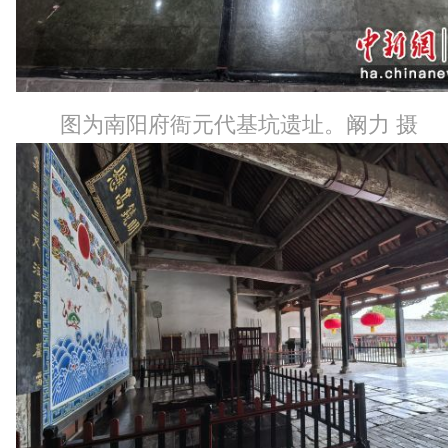
图为南阳府衙元代基坑遗址。阚力 摄