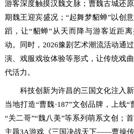
游客深度触摸汉魏文脉；曹魏古城还原
期魏王迎宾盛况；“起舞梦貂蝉”以创
蹈，让“貂蝉”从天而降与游客近距离
动。同时，2026豫剧艺术潮流活动通
演、戏服戏妆体验等形式，让传统戏曲
代活力。
科技创新为许昌的三国文化注入新
当地打造“曹魏·187”文创品牌，上线“
“关二哥”“魏八美”等系列萌系文创；
主题3A游戏《三国决战天下——曹操