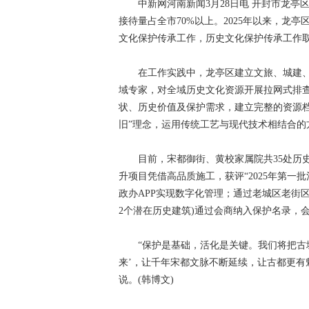
中新网河南新闻3月28日电 开封市龙亭区
接待量占全市70%以上。2025年以来，龙
文化保护传承工作，历史文化保护传承工作
在工作实践中，龙亭区建立文旅、城建、
域专家，对全域历史文化资源开展拉网式排
状、历史价值及保护需求，建立完整的资源
旧”理念，运用传统工艺与现代技术相结合
目前，宋都御街、黄校家属院共35处历史
升项目凭借高品质施工，获评“2025年第一
政办APP实现数字化管理；通过老城区老街区
2个潜在历史建筑)通过会商纳入保护名录，会商
“保护是基础，活化是关键。我们将把古城
来’，让千年宋都文脉不断延续，让古都更有
说。(韩博文)