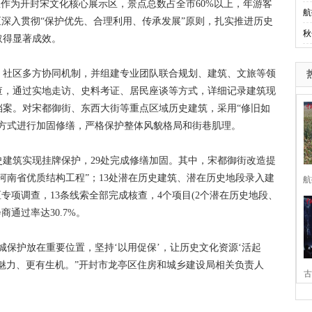
作为开封宋文化核心展示区，景点总数占全市60%以上，年游客
航
亭区深入贯彻“保护优先、合理利用、传承发展”原则，扎实推进历史
秋
取得显著成效。
社区多方协同机制，并组建专业团队联合规划、建筑、文旅等领
查，通过实地走访、史料考证、居民座谈等方式，详细记录建筑现
档案。对宋都御街、东西大街等重点区域历史建筑，采用“修旧如
的方式进行加固修缮，严格保护整体风貌格局和街巷肌理。
建筑实现挂牌保护，29处完成修缮加固。其中，宋都御街改造提
批河南省优质结构工程”；13处潜在历史建筑、潜在历史地段录入建
航
专项调查，13条线索全部完成核查，4个项目(2个潜在历史地段、
通过率达30.7%。
保护放在重要位置，坚持‘以用促保’，让历史文化资源‘活起
魅力、更有生机。”开封市龙亭区住房和城乡建设局相关负责人
古
家