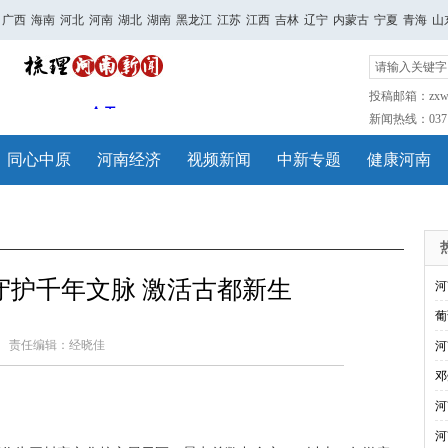
广西
海南
河北
河南
湖北
湖南
黑龙江
江苏
江西
吉林
辽宁
内蒙古
宁夏
青海
山
投稿邮箱：zxwh
新闻热线：0371-
同心中原
河南经济
视频新闻
中新专题
健康河南
守护千年文脉 激活古都新生
河
葡
责任编辑：经晓佳
河
邓
河
河