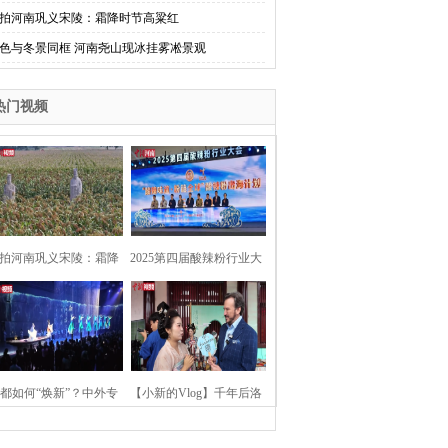
拍河南巩义宋陵：霜降时节高粱红
色与冬景同框 河南尧山现冰挂雾凇景观
热门视频
拍河南巩义宋陵：霜降
2025第四届酸辣粉行业大
时节高粱红
会在河南开封举行
都如何“焕新”？中外专
【小新的Vlog】千年后洛
：洛阳“样本”值得借鉴
阳上阳宫聚“世界各国使