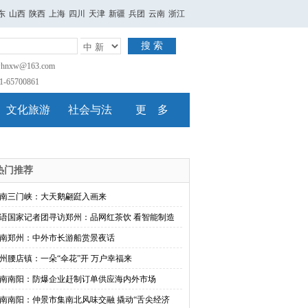
东
山西
陕西
上海
四川
天津
新疆
兵团
云南
浙江
搜 索
nxw@163.com
65700861
文化旅游
社会与法
更 多
热门推荐
南三门峡：大天鹅翩跹入画来
语国家记者团寻访郑州：品网红茶饮 看智能制造
南郑州：中外市长游船赏景夜话
州腰店镇：一朵“伞花”开 万户幸福来
南南阳：防爆企业赶制订单供应海内外市场
南南阳：仲景市集南北风味交融 撬动“舌尖经济