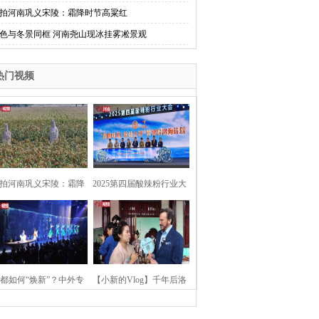
拍河南巩义宋陵：霜降时节高粱红
色与冬景同框 河南尧山现冰挂雾凇景观
热门视频
拍河南巩义宋陵：霜降
2025第四届酸辣粉行业大
时节高粱红
会在河南开封举行
都如何“焕新”？中外专
【小新的Vlog】千年后洛
：洛阳“样本”值得借鉴
阳上阳宫聚“世界各国使