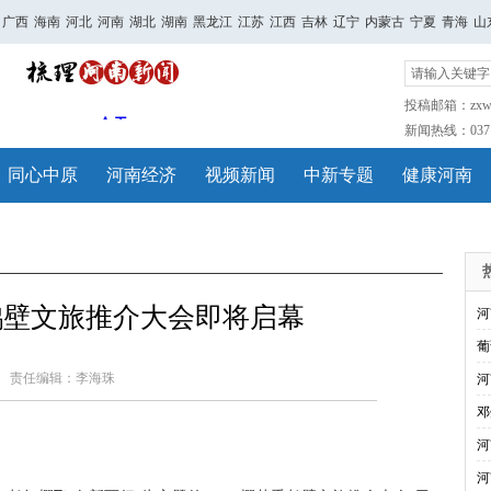
广西
海南
河北
河南
湖北
湖南
黑龙江
江苏
江西
吉林
辽宁
内蒙古
宁夏
青海
山
投稿邮箱：zxwh
新闻热线：0371-
同心中原
河南经济
视频新闻
中新专题
健康河南
季鹤壁文旅推介大会即将启幕
河
葡
责任编辑：李海珠
河
邓
河
河