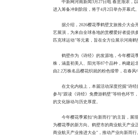
中新网河南新闻3月27日电 春意渐浓，以“
进入筹备冲刺阶段，将于4月2日举办开幕式
据介绍，2026樱花季鹤壁文旅推介大会
艺展演，为来自全球各地的赏樱爱好者提供
匹克球运动”等元素，旨在全方位展示河南鹤
鹤壁作为《诗经》的发源地，今年樱花季将
株，涵盖初美人、阳光等87个品种，构建起
由2.2万株名品樱花织就的粉色缎带，在春风
在文化内核上，本届活动深度挖掘“诗经故
参与“跟读《诗经》免费游鹤壁”等特色环节
的文化脉动与历史厚度。
今年樱花季紧扣“向新而行”的主旨，展现
为樱花季的新方向。鹤壁市的商业航天产业正在
商业航天产业推进大会”，推动产业向新而行