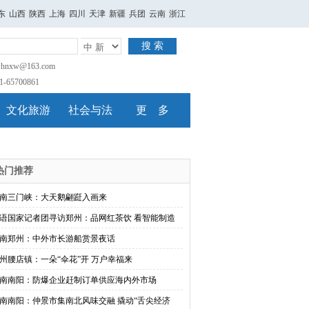
东
山西
陕西
上海
四川
天津
新疆
兵团
云南
浙江
搜 索
nxw@163.com
65700861
文化旅游
社会与法
更 多
热门推荐
南三门峡：大天鹅翩跹入画来
语国家记者团寻访郑州：品网红茶饮 看智能制造
南郑州：中外市长游船赏景夜话
州腰店镇：一朵“伞花”开 万户幸福来
南南阳：防爆企业赶制订单供应海内外市场
南南阳：仲景市集南北风味交融 撬动“舌尖经济