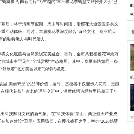
鹤舞樱飞 向新而行”为主题的“2026樱花季鹤壁文旅推介大会”已
航
。
秋
开幕后，将于清明节假期、周末等时间段，沿樱花大道设置多类文
多重互动体验。同时，本届樱花季深度融合“诗经文化、商业航天、
壁的独特魅力与时代活力。
文化底蕴与自然景观完美融合。目前，全市共栽植樱花30余万
北方城市中罕见的“全域赏樱”生态格局。其中，华夏南路如同一条
中舒展着“北方美丽城市”的绰约姿态。
航
里·美丽鹤壁”的品牌价值，届时，赏樱者不仅能步入花海，更能
，在现代花影与古老吟诵的交汇中，深度体悟诗经故里跨越三千年
出科技赋能文旅的新气象。在“科技体验”层面，商业航天产业成
古
加速建设“卫星+”应用场景，在樱花盛开之季，举办“2026鹤壁
。
家