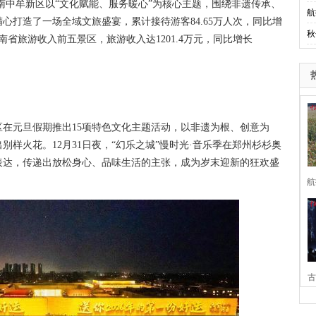
中牟新区以“文化赋能、服务暖心”为核心主题，围绕非遗传承、
航
心打造了一场全域文旅盛宴，累计接待游客84.65万人次，同比增
秋
河南省旅游收入前五景区，旅游收入达1201.4万元，同比增长
元旦假期推出15项特色文化主题活动，以非遗为根、创意为
样火花。12月31日夜，“幻乐之城”慢时光·音乐季在郑州杉杉奥
表达，传递出放松身心、品味生活的主张，成为岁末迎新的狂欢盛
航
古
家