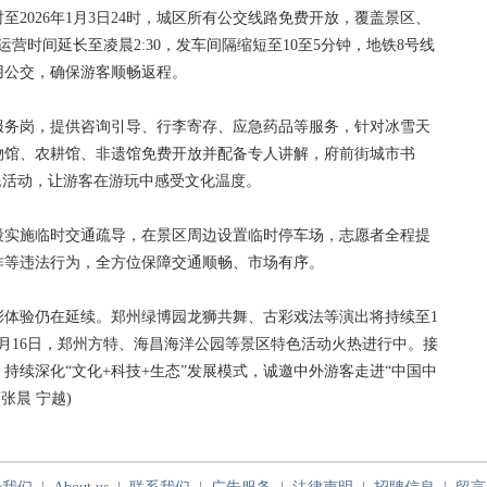
时至2026年1月3日24时，城区所有公交线路免费开放，覆盖景区、
营时间延长至凌晨2:30，发车间隔缩短至10至5分钟，地铁8号线
用公交，确保游客顺畅返程。
务岗，提供咨询引导、行李寄存、应急药品等服务，针对冰雪天
物馆、农耕馆、非遗馆免费开放并配备专人讲解，府前街城市书
民活动，让游客在游玩中感受文化温度。
实施临时交通疏导，在景区周边设置临时停车场，志愿者全程提
诈等违法行为，全方位保障交通顺畅、市场有序。
验仍在延续。郑州绿博园龙狮共舞、古彩戏法等演出将持续至1
月16日，郑州方特、海昌海洋公园等景区特色活动火热进行中。接
持续深化“文化+科技+生态”发展模式，诚邀中外游客走进“中国中
张晨 宁越)