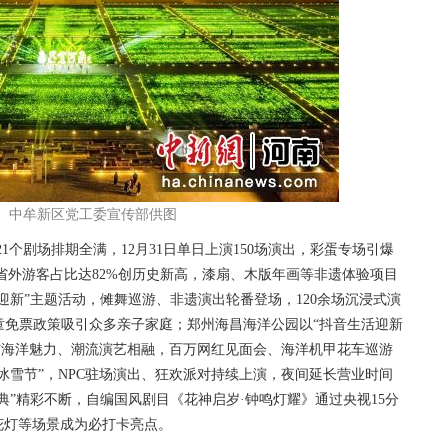
。中牟新区党工委宣传部供图
剧场排期全满，12月31日单日上演150场演出，彩蛋专场引爆
，省外游客占比达82%创历史新高，漆扇、木版年画等非遗体验项目
光迎新”主题活动，傩舞巡游、非遗演出轮番登场，120余场沉浸式演
儿童免票政策吸引众多亲子家庭；郑州海昌海洋公园以“抖音生活迎新
与海洋魅力、潮流演艺相融，百万网红见面会、海洋机甲花车巡游
冰雪节”，NPC驻场演出、狂欢派对持续上演，夜间延长营业时间
典”精彩不断，自编国风剧目《花神启岁·钟鸣灯耀》通过央视15分
花灯等场景成为必打卡亮点。