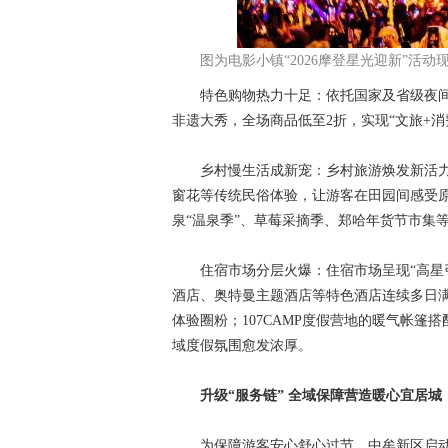
图为电影小镇“2026摩登星光迎新”活
特色购物热力十足：依托国家及省级夜间文
非遗大秀，全场商品低至2折，实现“文旅+
乡村慢生活成新宠：乡村旅游焕发新活力
窗花等传统民俗体验，让游客在田园间感受原
泉“温泉季”、草莓采摘季、郑哈年货节市集
住宿市场分层火爆：住宿市场呈现“高星引
酒店、奥特曼主题酒店等特色酒店连续多日
体验圈粉；107CAMP度假营地的暖气帐
域度假氛围愈发浓厚。
升级“服务链” 全域保障营造暖心宜居城
为保障游客安心舒心过节，中牟新区启动