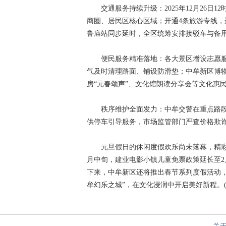
交通服务持续升级：2025年12月26日12
商圈、居民区核心区域；开通4条旅游专线，运
鲁庙站同步延时，全区统筹安排接驳车与备
便民服务精准落地：各大景区增设志愿服
气及时清理路面、铺设防滑垫；中牟新区博
房“元春颂声”、文化馆朗读分享会等文化惠
秩序维护全面发力：中牟交警在重点路段
供停车引导服务，市场监管部门严查价格欺
元旦假日的休闲度假欢乐尚未落幕，精彩体
月中旬，建业电影小镇儿童免票政策延长至2
下来，中牟新区还将推出春节系列度假活动，
牟幻乐之城”，在文化浸润中开启美好新程。(