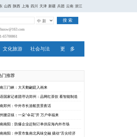
东
山西
陕西
上海
四川
天津
新疆
兵团
云南
浙江
搜 索
nxw@163.com
65700861
文化旅游
社会与法
更 多
热门推荐
南三门峡：大天鹅翩跹入画来
语国家记者团寻访郑州：品网红茶饮 看智能制造
南郑州：中外市长游船赏景夜话
州腰店镇：一朵“伞花”开 万户幸福来
南南阳：防爆企业赶制订单供应海内外市场
南南阳：仲景市集南北风味交融 撬动“舌尖经济