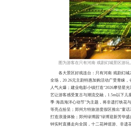
图为游客在只有河南·戏剧幻城景区游玩
各大景区好戏连台：只有河南·戏剧幻城21个
全场，20.26元主剧特惠加购活动广受青睐
人气火爆；建业电影小镇打造“2026摩登星
艺让游客感受复古与潮流交融，1.5m以下
季·海昌海洋心动节”为主题，将非遗打铁花
等亮点纷呈；郑州方特旅游度假区推出“童话
打造浪漫体验；郑州绿博园“绿博迎新芳华盛
钟实时直播走向全国，十二花神巡游、非遗