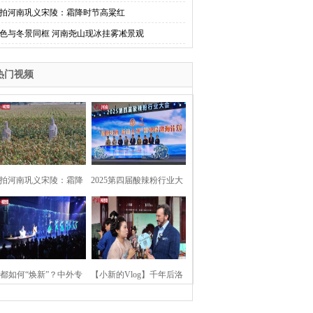
拍河南巩义宋陵：霜降时节高粱红
色与冬景同框 河南尧山现冰挂雾凇景观
热门视频
拍河南巩义宋陵：霜降
2025第四届酸辣粉行业大
时节高粱红
会在河南开封举行
都如何“焕新”？中外专
【小新的Vlog】千年后洛
：洛阳“样本”值得借鉴
阳上阳宫聚“世界各国使