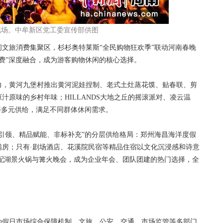
动现场。中牟新区党工委宣传部供图
旅消费集聚区，杉杉奥特莱斯“全民购物狂欢季”联动河南春晚
消费”深度融合，成为游客购物休闲的核心选择。
，黄河九堡村推出黄河泥娃捏制、老式土灶蒸花馍、贴春联、剪
汁原味的乡村年味；HILLANDS大地之丘的摇滚派对、凌云温
等多元供给，满足不同群体休闲需求。
领、精品赋能、非标补充”的分层供给格局：郑州海昌海洋度假
满房；只有·剧场酒店、花溪院民宿等精品住宿以文化沉浸感和诗意
篷搭配湖景火锅与篝火晚会，成为企业年会、团队团建的热门选择，全
假日市场综合保障机制，文旅、公安、交通、市场监管等多部门