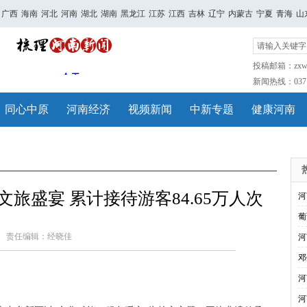
广西
海南
河北
河南
湖北
湖南
黑龙江
江苏
江西
吉林
辽宁
内蒙古
宁夏
青海
山
投稿邮箱：zxwh
新闻热线：0371-
同心中原
河南经济
视频新闻
中新专题
健康河南
旅盛宴 累计接待游客84.65万人次
河
葡
责任编辑：经晓佳
河
邓
河
河