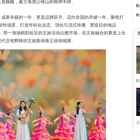
屋巍巍，矗立着愚公移山的精神丰碑。
航
秋
、成果丰硕的一年，更是品牌跃升、迈向全国的关键一年。聚焦打
创新性场景、打造年轻化业态、强化引流式传播、塑造目的地品
翼，用一场场精彩纷呈的文旅活动点燃市场，在文旅融合的赛道上全
现代交相辉映的文旅新画卷正徐徐铺展。
航
古
家