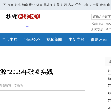
广西
海南
河北
河南
湖北
湖南
黑龙江
江苏
江西
吉林
辽宁
内蒙古
宁夏
青海
山
投稿邮箱：zxwh
新闻热线：0371-
同心中原
河南经济
视频新闻
中新专题
健康河南
源”2025年破圈实践
河
葡
责任编辑：李新贺
河
邓
河
河