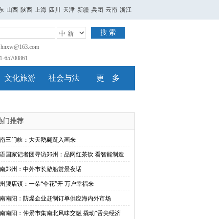
东
山西
陕西
上海
四川
天津
新疆
兵团
云南
浙江
搜 索
nxw@163.com
65700861
文化旅游
社会与法
更 多
热门推荐
南三门峡：大天鹅翩跹入画来
语国家记者团寻访郑州：品网红茶饮 看智能制造
南郑州：中外市长游船赏景夜话
州腰店镇：一朵“伞花”开 万户幸福来
南南阳：防爆企业赶制订单供应海内外市场
南南阳：仲景市集南北风味交融 撬动“舌尖经济