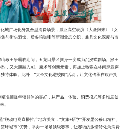
化城广场化身复合型消费场景，威亚高空表演《大圣归来》《女
市集与街头酒馆、后备箱咖啡等新潮业态交织，兼具文化深度与市
猴山猴王争霸赛期间，五龙口景区摇身一变成为沉浸式剧场。猴王
神韵，又大胆融入AI、魔术等创新元素，再加上猕猴在林间肆意穿
的独特体验。此外，“大圣文化进校园”活动，让文化传承在欢声笑
精准捕捉年轻群体的喜好，从产品、体验、消费模式等多维度创
起来。
遗”联动电商直播推广地方美食，“文旅+研学”开发愚公移山精神、
全国篮球城市”优势，举办一场场顶级赛事，让赛场的激情转化为消费