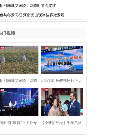
拍河南巩义宋陵：霜降时节高粱红
色与冬景同框 河南尧山现冰挂雾凇景观
热门视频
拍河南巩义宋陵：霜降
2025第四届酸辣粉行业大
时节高粱红
会在河南开封举行
都如何“焕新”？中外专
【小新的Vlog】千年后洛
：洛阳“样本”值得借鉴
阳上阳宫聚“世界各国使