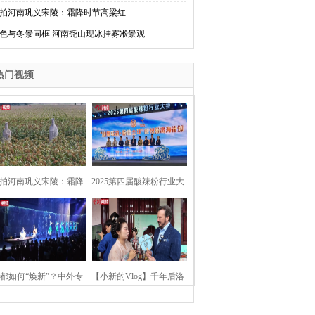
拍河南巩义宋陵：霜降时节高粱红
色与冬景同框 河南尧山现冰挂雾凇景观
热门视频
拍河南巩义宋陵：霜降
2025第四届酸辣粉行业大
时节高粱红
会在河南开封举行
都如何“焕新”？中外专
【小新的Vlog】千年后洛
：洛阳“样本”值得借鉴
阳上阳宫聚“世界各国使