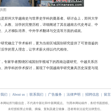
供图
是郑州大学越南史与世界史学科的奠基者。研讨会上，郑州大学
学、从教、治学的完整历程，详细阐述了其在越南古代史考证、中
设、人才梯队培养、中外学术翻译与交流等方面的成就。
研究确立了学术标杆，更为当前区域国别研究提供了可资借鉴的
育后学的育人理念，让学术薪火得以代代相传。
，专家学者围绕区域国别学视域下的西南边疆研究、中越关系历
角、跨学科的学术探讨，展现了中国越南学研究兼具历史深度与现
于我们
|
About us
|
联系我们
|
广告服务
|
法律声明
|
招聘信息
|
留言
本网站所刊载信息，不代表中新社和中新网观点。 刊用本网站稿件，务经书面授权。
未经授权禁止转载、摘编、复制及建立镜像，违者将依法追究法律责任。