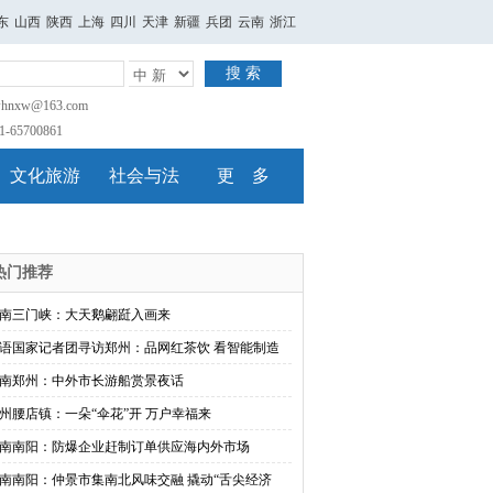
东
山西
陕西
上海
四川
天津
新疆
兵团
云南
浙江
搜 索
nxw@163.com
65700861
文化旅游
社会与法
更 多
热门推荐
南三门峡：大天鹅翩跹入画来
语国家记者团寻访郑州：品网红茶饮 看智能制造
南郑州：中外市长游船赏景夜话
州腰店镇：一朵“伞花”开 万户幸福来
南南阳：防爆企业赶制订单供应海内外市场
南南阳：仲景市集南北风味交融 撬动“舌尖经济