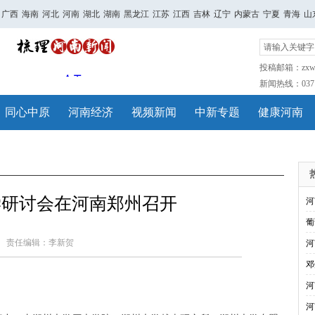
广西
海南
河北
河南
湖北
湖南
黑龙江
江苏
江西
吉林
辽宁
内蒙古
宁夏
青海
山
投稿邮箱：zxwh
新闻热线：0371-
同心中原
河南经济
视频新闻
中新专题
健康河南
学研讨会在河南郑州召开
河
葡
责任编辑：李新贺
河
邓
河
河