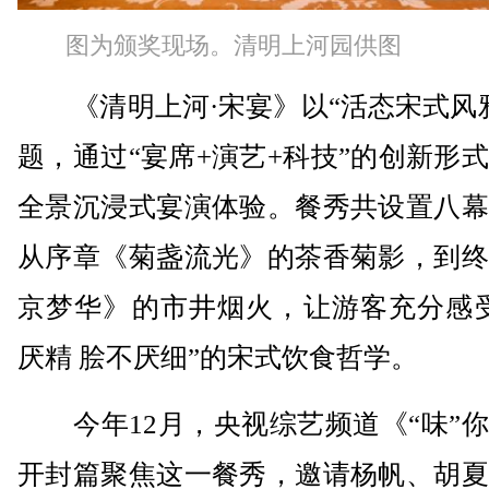
图为颁奖现场。清明上河园供图
《清明上河·宋宴》以“活态宋式风雅
题，通过“宴席+演艺+科技”的创新形
全景沉浸式宴演体验。餐秀共设置八幕
从序章《菊盏流光》的茶香菊影，到终
京梦华》的市井烟火，让游客充分感受
厌精 脍不厌细”的宋式饮食哲学。
今年12月，央视综艺频道《“味”你
开封篇聚焦这一餐秀，邀请杨帆、胡夏