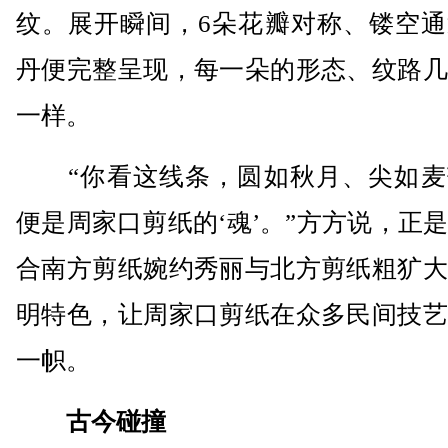
纹。展开瞬间，6朵花瓣对称、镂空通
丹便完整呈现，每一朵的形态、纹路几
一样。
“你看这线条，圆如秋月、尖如麦
便是周家口剪纸的‘魂’。”方方说，正
合南方剪纸婉约秀丽与北方剪纸粗犷大
明特色，让周家口剪纸在众多民间技艺
一帜。
古今碰撞