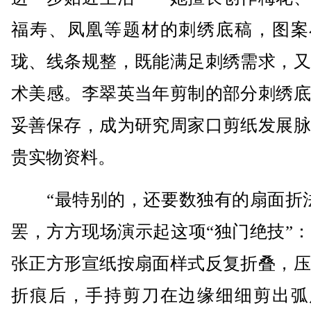
福寿、凤凰等题材的刺绣底稿，图案
珑、线条规整，既能满足刺绣需求，又
术美感。李翠英当年剪制的部分刺绣底
妥善保存，成为研究周家口剪纸发展脉
贵实物资料。
“最特别的，还要数独有的扇面折法
罢，方方现场演示起这项“独门绝技”
张正方形宣纸按扇面样式反复折叠，压
折痕后，手持剪刀在边缘细细剪出弧