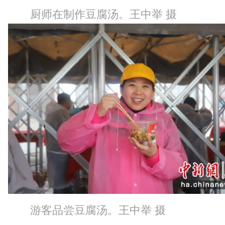
厨师在制作豆腐汤。王中举 摄
游客品尝豆腐汤。王中举 摄