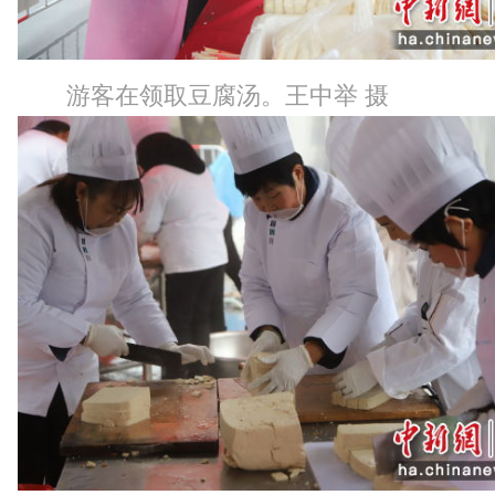
游客在领取豆腐汤。王中举 摄