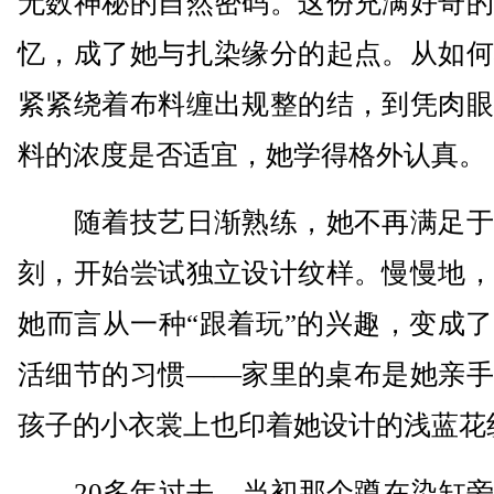
无数神秘的自然密码。这份充满好奇的
忆，成了她与扎染缘分的起点。从如何
紧紧绕着布料缠出规整的结，到凭肉眼
料的浓度是否适宜，她学得格外认真。
随着技艺日渐熟练，她不再满足于
刻，开始尝试独立设计纹样。慢慢地，
她而言从一种“跟着玩”的兴趣，变成
活细节的习惯——家里的桌布是她亲手
孩子的小衣裳上也印着她设计的浅蓝花
20多年过去，当初那个蹲在染缸旁