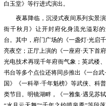
白玉堂》等行进式演出。
夜幕降临，沉浸式夜间系列实景演
衙千秋月》让开封府化身流光溢彩的
台。其中，府门广场的《一盏灯·光启
亮夜空；正厅上演的《一座府·天下首
光电技术再现千年府衙气象；英武楼、
书台等多个点位还将同步推出《一台武
国》《一科举·千年魁榜》等武侠、科
类节目。明镜湖畔，《一雅集·遇见苏
“水月云天舞”“千年之约喷泉秀”等段