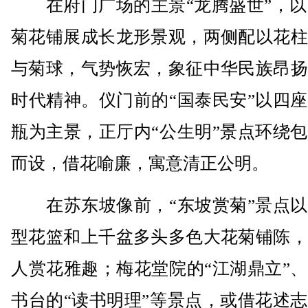
在府门广场的主景“龙腾盛世”，以5
菊花铺展成长龙形景观，两侧配以花柱
与菊球，气势恢宏，象征中华民族昂扬
时代精神。仪门前的“国泰民安”以四
瓶为主景，正厅内“公生明”景点环绕
而设，借花喻廉，寓意清正公明。
在苏东坡像前，“东坡赏菊”景点以
型花篮和上千盆多头多色大花菊铺陈，
人赏花雅趣；梅花堂院的“江湖鼎立”
书台的“读书明理”等景点，或借花述