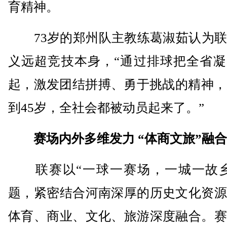
育精神。
73岁的郑州队主教练葛淑茹认为联
义远超竞技本身，“通过排球把全省凝
起，激发团结拼搏、勇于挑战的精神，
到45岁，全社会都被动员起来了。”
赛场内外多维发力 “体商文旅”融
联赛以“一球一赛场，一城一故乡
题，紧密结合河南深厚的历史文化资源
体育、商业、文化、旅游深度融合。赛