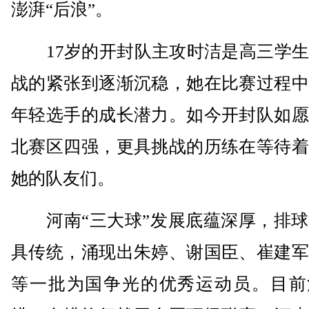
澎湃“后浪”。
17岁的开封队主攻时洁是高三学生
战的紧张到逐渐沉稳，她在比赛过程中
年轻选手的成长潜力。如今开封队如愿
北赛区四强，更具挑战的历练在等待着
她的队友们。
河南“三大球”发展底蕴深厚，排球
具传统，涌现出朱婷、谢国臣、崔建军
等一批为国争光的优秀运动员。目前