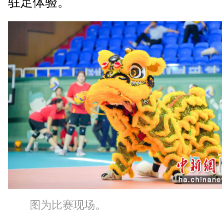
驻足体验。
图为比赛现场。