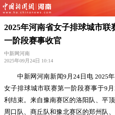
2025年河南省女子排球城市联
一阶段赛事收官
中新网河南
2025年09月24日 10:14
中新网河南新闻9月24日电 2025
女子排球城市联赛第一阶段赛事于9月
利结束。来自豫南赛区的洛阳队、平顶
周口队、商丘队和豫北赛区的郑州队、