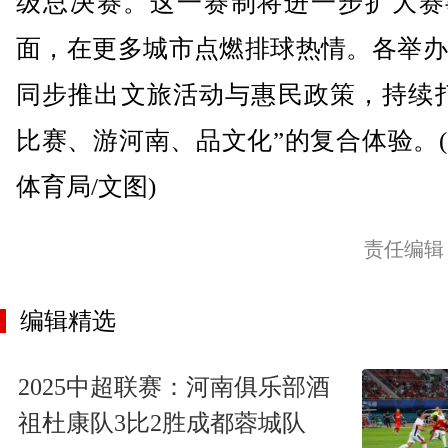
级总决赛。这一赛制将进一步扩大赛
面，在更多城市点燃排球热情。各举办
同步推出文旅活动与惠民政策，持续打
比赛、游河南、品文化”的复合体验。
体育局/文图)
责任编辑
编辑精选
2025中超联赛：河南俱乐部酒
祖杜康队3比2胜成都蓉城队