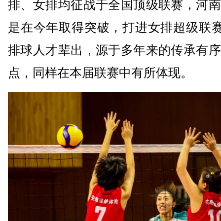
排、女排均征战于全国顶级联赛，河南
是在今年取得突破，打进女排超级联赛
排球人才辈出，源于多年来的传承有序
点，同样在本届联赛中有所体现。