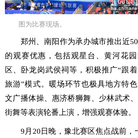
图为比赛现场。
郑州、南阳作为承办城市推出近50
的观赛优惠，包括观星台、黄河花园
区、卧龙岗武侯祠等，积极推广“跟着
旅游”模式。暖场环节也极具地方特色
文广播体操、惠济桥狮舞、少林武术、
街舞等表演轮番上演，增强观赛体验。
9月20日晚，豫北赛区焦点战前，一