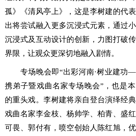
孤》《清风亭上》，这是李树建的代表
出将尝试融入更多沉浸式元素，通过小
沉浸式及互动设计的创新，力图打破传
界限，让观众更深切地融入剧情。
专场晚会即“出彩河南·树业建功—
携弟子暨戏曲名家专场晚会”，也是本
的重头戏。李树建将亲自登台演绎经典
戏曲名家李金枝、杨帅学、柏青、盛红
可畏、郭付有，喷空创始人陈红旭，优