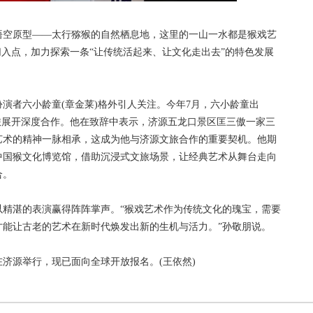
空原型——太行猕猴的自然栖息地，这里的一山一水都是猴戏艺
切入点，加力探索一条“让传统活起来、让文化走出去”的特色发展
者六小龄童(章金莱)格外引人关注。今年7月，六小龄童出
旅展开深度合作。他在致辞中表示，济源五龙口景区匡三傲一家三
艺术的精神一脉相承，这成为他与济源文旅合作的重要契机。他期
中国猴文化博览馆，借助沉浸式文旅场景，让经典艺术从舞台走向
合。
湛的表演赢得阵阵掌声。“猴戏艺术作为传统文化的瑰宝，需要
才能让古老的艺术在新时代焕发出新的生机与活力。”孙敬朋说。
在济源举行，现已面向全球开放报名。(王依然)