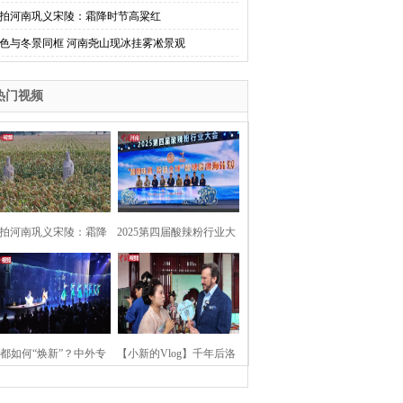
拍河南巩义宋陵：霜降时节高粱红
色与冬景同框 河南尧山现冰挂雾凇景观
热门视频
拍河南巩义宋陵：霜降
2025第四届酸辣粉行业大
时节高粱红
会在河南开封举行
都如何“焕新”？中外专
【小新的Vlog】千年后洛
：洛阳“样本”值得借鉴
阳上阳宫聚“世界各国使