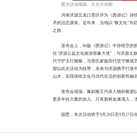
图为活动现场。主办方供图
河南济源五龙口景区作为《西游记》孙悟
术的活态源泉。近年来，当地以“猴文化”为
之路。
发布会上，86版《西游记》中孙悟空的扮演
任“济源公益文化旅游形象大使”，与济源文
代守护太行猕猴，与章氏家族四代坚守猴戏
望以此次活动为纽带，未来与济源携手打造
山水，实现传统文化与当代生活的创新性融
发布会现场，豫剧猴王代表人物孙敬朋以精
更多年轻力量的加入。只有新鲜血液涌入，
据悉，本次活动将于9月20日至9月27日