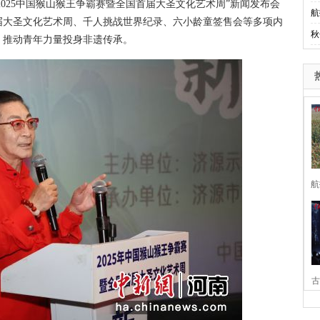
2025中国猴山猴王争霸赛暨全国首届大圣文化艺术周”新闻发布会
航
届大圣文化艺术周、千人挑战世界纪录、六小龄童签售会等多项内
秋
，推动青年力量投身非遗传承。
航
古
家