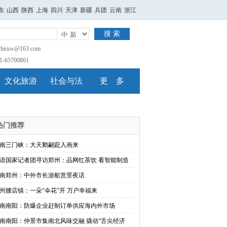
东
山西
陕西
上海
四川
天津
新疆
兵团
云南
浙江
搜 索
nxw@163.com
65700861
文化旅游
社会与法
更 多
热门推荐
南三门峡：大天鹅翩跹入画来
语国家记者团寻访郑州：品网红茶饮 看智能制造
南郑州：中外市长游船赏景夜话
州腰店镇：一朵“伞花”开 万户幸福来
南南阳：防爆企业赶制订单供应海内外市场
南南阳：仲景市集南北风味交融 撬动“舌尖经济