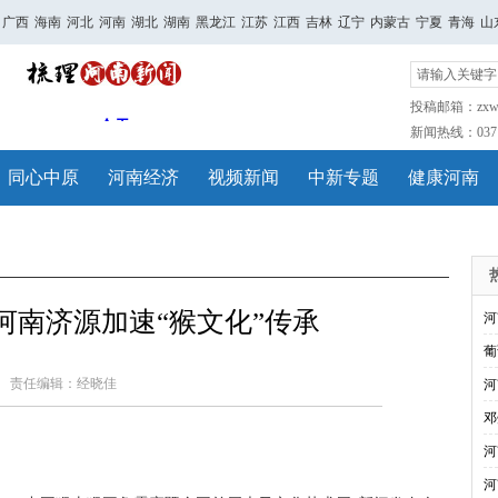
广西
海南
河北
河南
湖北
湖南
黑龙江
江苏
江西
吉林
辽宁
内蒙古
宁夏
青海
山
投稿邮箱：zxwh
新闻热线：0371-
同心中原
河南经济
视频新闻
中新专题
健康河南
河南济源加速“猴文化”传承
河
葡
责任编辑：经晓佳
河
邓
河
河