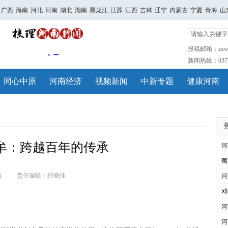
广西
海南
河北
河南
湖北
湖南
黑龙江
江苏
江西
吉林
辽宁
内蒙古
宁夏
青海
山
投稿邮箱：zxwh
新闻热线：0371-
同心中原
河南经济
视频新闻
中新专题
健康河南
牟：跨越百年的传承
河
葡
端
责任编辑：经晓佳
河
邓
河
河