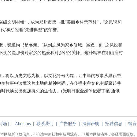
文明村镇”，成为郑州市第一批“美丽乡村示范村”，“之凤说和
代‘枫桥经验’先进典型”的荣誉。
，犹道尚书是乡亲。”从刘之凤为家乡修城、减负，到“之凤说和
，不变的是那份对家乡的热爱和对乡邻的关怀。这种精神在明山庙村
。
，将以历史文脉为根，以文化符号为媒，让中牟的故事从典籍中
中牟故事中读懂这片土地的精神密码，在传播中牟文化中凝聚起共
时代焕发出更加持久的生命力。(光明日报全媒体记者丁艳 通讯
于我们
|
About us
|
联系我们
|
广告服务
|
法律声明
|
招聘信息
|
留言
本网站所刊载信息，不代表中新社和中新网观点。 刊用本网站稿件，务经书面授权。