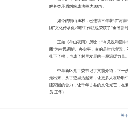
解各类矛盾纠纷成功率达100%。
如今的明山庙村，已连续三年获得“河南省级
团”文化传承促和谐工作法也荣获了“全省新时
正如《牟山夜雨》所咏：“今见说和团中老
团”为村民调解、办实事，变的是时代背景
扎下了根，也成了村里发展的一股温暖力量
中牟新区党工委书记丁文霞介绍，下一步
走出来、从古迹里活起来，让更多人在聆听
建家园的合力，让千年古县的文化光芒，在新
员 王华)
关