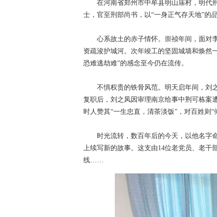
在河南省郑州市中牟县明山庙村，明代刑部尚
士，官至刑部尚书，以“一身正气存天地”的
心系故土的赤子情怀。崇祯年间，面对李
资疏浚护城河。次年竣工的坚固城墙和焕然
恐难逃劫难”的感念至今仍在流传。
不惧权贵的铁骨风范。明天启年间，刘之凤
复职后，刘之凤因审理南京给事中荆可栋案
时人赞其“一生忠直，清茶淡饭”，对百姓则“
时光流转，数百年后的今天，以他名字命名
上续写新的故事。这支由14位老党员、老干
线……