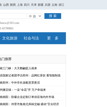
东
山西
陕西
上海
四川
天津
新疆
兵团
云南
浙江
搜 索
nxw@163.com
65700861
文化旅游
社会与法
更 多
热门推荐
南三门峡：大天鹅翩跹入画来
语国家记者团寻访郑州：品网红茶饮 看智能制造
南郑州：中外市长游船赏景夜话
州腰店镇：一朵“伞花”开 万户幸福来
南南阳：防爆企业赶制订单供应海内外市场
南南阳：仲景市集南北风味交融 撬动“舌尖经济