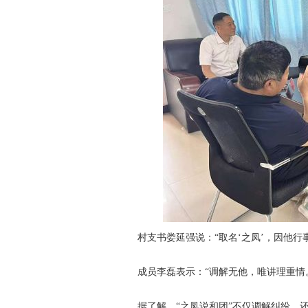
村支书娄延强说：“取名‘之凤’，因他行
成员李磊表示：“调解无他，唯讲理重情。
据了解，“之凤说和团”不仅调解纠纷，还