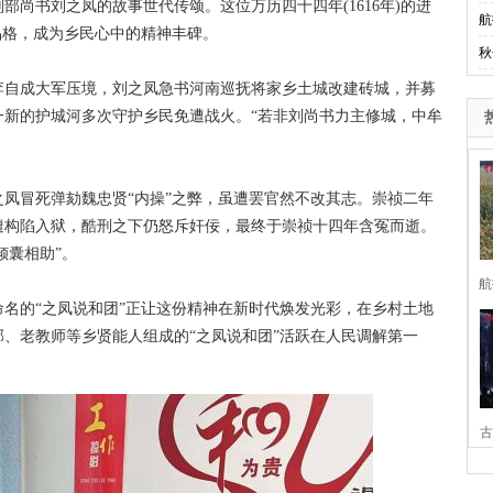
书刘之凤的故事世代传颂。这位万历四十四年(1616年)的进
航
品格，成为乡民心中的精神丰碑。
秋
自成大军压境，刘之凤急书河南巡抚将家乡土城改建砖城，并募
一新的护城河多次守护乡民免遭战火。“若非刘尚书力主修城，中牟
冒死弹劾魏忠贤“内操”之弊，虽遭罢官然不改其志。崇祯二年
遭构陷入狱，酷刑之下仍怒斥奸佞，最终于崇祯十四年含冤而逝。
倾囊相助”。
航
的“之凤说和团”正让这份精神在新时代焕发光彩，在乡村土地
部、老教师等乡贤能人组成的“之凤说和团”活跃在人民调解第一
古
家