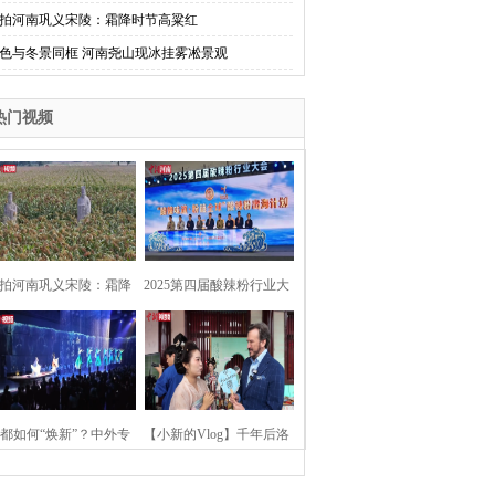
拍河南巩义宋陵：霜降时节高粱红
色与冬景同框 河南尧山现冰挂雾凇景观
热门视频
拍河南巩义宋陵：霜降
2025第四届酸辣粉行业大
时节高粱红
会在河南开封举行
都如何“焕新”？中外专
【小新的Vlog】千年后洛
：洛阳“样本”值得借鉴
阳上阳宫聚“世界各国使