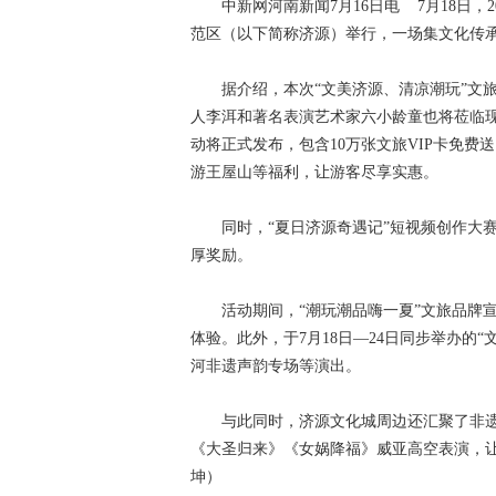
中新网河南新闻7月16日电 7月18日，2
范区（以下简称济源）举行，一场集文化传
据介绍，本次“文美济源、清凉潮玩”文旅
人李洱和著名表演艺术家六小龄童也将莅临现
动将正式发布，包含10万张文旅VIP卡免
游王屋山等福利，让游客尽享实惠。
同时，“夏日济源奇遇记”短视频创作大赛
厚奖励。
活动期间，“潮玩潮品嗨一夏”文旅品牌宣
体验。此外，于7月18日—24日同步举办的
河非遗声韵专场等演出。
与此同时，济源文化城周边还汇聚了非遗文创
《大圣归来》《女娲降福》威亚高空表演，让
坤）