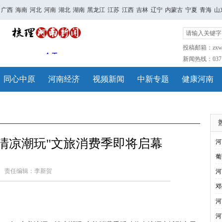
广西
海南
河北
河南
湖北
湖南
黑龙江
江苏
江西
吉林
辽宁
内蒙古
宁夏
青海
山
投稿邮箱：zxwh
新闻热线：0371-
同心中原
河南经济
视频新闻
中新专题
健康河南
源 清凉潮玩"文旅消费季即将启幕
河
葡
责任编辑：李新贺
河
邓
河
河