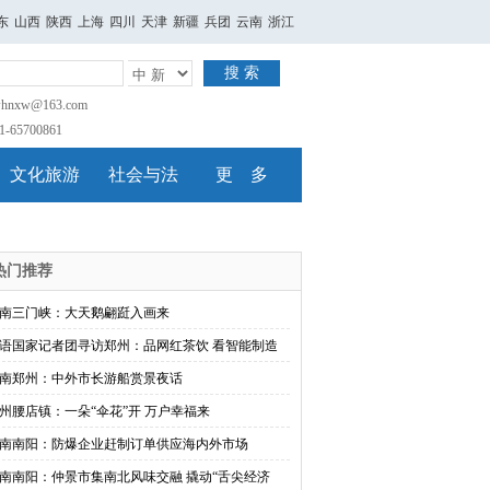
东
山西
陕西
上海
四川
天津
新疆
兵团
云南
浙江
搜 索
nxw@163.com
65700861
文化旅游
社会与法
更 多
热门推荐
南三门峡：大天鹅翩跹入画来
语国家记者团寻访郑州：品网红茶饮 看智能制造
南郑州：中外市长游船赏景夜话
州腰店镇：一朵“伞花”开 万户幸福来
南南阳：防爆企业赶制订单供应海内外市场
南南阳：仲景市集南北风味交融 撬动“舌尖经济