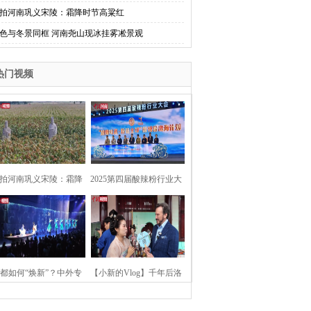
拍河南巩义宋陵：霜降时节高粱红
色与冬景同框 河南尧山现冰挂雾凇景观
热门视频
拍河南巩义宋陵：霜降
2025第四届酸辣粉行业大
时节高粱红
会在河南开封举行
都如何“焕新”？中外专
【小新的Vlog】千年后洛
：洛阳“样本”值得借鉴
阳上阳宫聚“世界各国使