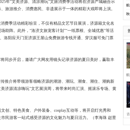
025年“文美济源、清凉潮玩”文旅消费季活动将在济源产城融合示
航
承、旅游推介、消费惠民、非遗展示于一体的精彩大戏即将上演。
秋
消费季活动精彩纷呈，不仅有精品文艺节目展演，济源籍文化名
场助阵。此外，“洛济文旅宠客计划”“一纸票根、全城优惠”等活
费送、洛阳应天门至济源王屋山免费旅游专线开通、穿汉服可免门票
将同步开启，邀请广大网友用镜头记录济源的夏日美好，赢取丰
航
传推介将带领游客领略济源的潮游、潮玩、潮食、潮住、潮购新
“文美济源清凉嗨玩”文艺展演周，将带来时尚汇演、摇滚乐专场、黄
、特色美食、户外装备、cosplay互动等，将开启灯光秀和
古
市民游客一站式感受济源的文化魅力与夏日活力。（李海珠 赵昱
家