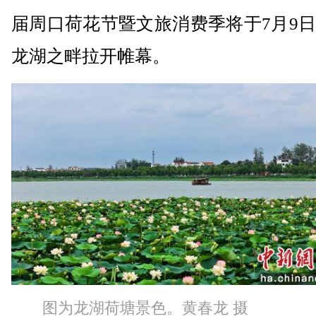
届周口荷花节暨文旅消费季将于7月9
龙湖之畔拉开帷幕。
图为龙湖荷塘景色。黄春龙 摄