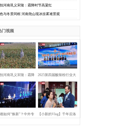
拍河南巩义宋陵：霜降时节高粱红
色与冬景同框 河南尧山现冰挂雾凇景观
热门视频
拍河南巩义宋陵：霜降
2025第四届酸辣粉行业大
时节高粱红
会在河南开封举行
都如何“焕新”？中外专
【小新的Vlog】千年后洛
：洛阳“样本”值得借鉴
阳上阳宫聚“世界各国使