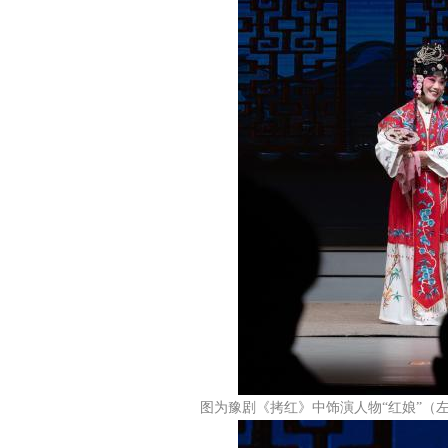
图为豫剧《拷红》中饰演人物“红娘”（