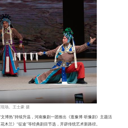
现场。王士豪 摄
文博热”持续升温，河南豫剧一团推出《逛豫博·听豫剧》主题活
《花木兰》“征途”等经典剧目节选，开辟传统艺术新路径。