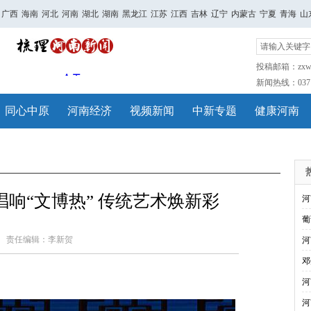
广西
海南
河北
河南
湖北
湖南
黑龙江
江苏
江西
吉林
辽宁
内蒙古
宁夏
青海
山
投稿邮箱：zxwh
新闻热线：0371-
同心中原
河南经济
视频新闻
中新专题
健康河南
响“文博热” 传统艺术焕新彩
河
葡
责任编辑：李新贺
河
邓
河
河