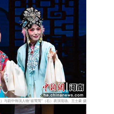
左）与剧中饰演人物“崔莺莺”（右）表演现场。王士豪 摄