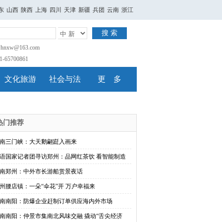
东
山西
陕西
上海
四川
天津
新疆
兵团
云南
浙江
搜 索
nxw@163.com
65700861
文化旅游
社会与法
更 多
热门推荐
南三门峡：大天鹅翩跹入画来
语国家记者团寻访郑州：品网红茶饮 看智能制造
南郑州：中外市长游船赏景夜话
州腰店镇：一朵“伞花”开 万户幸福来
南南阳：防爆企业赶制订单供应海内外市场
南南阳：仲景市集南北风味交融 撬动“舌尖经济