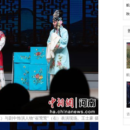
航
秋
航
古
左）与剧中饰演人物“崔莺莺”（右）表演现场。王士豪 摄
家