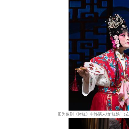
图为豫剧《拷红》中饰演人物“红娘”（