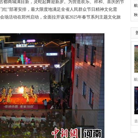
古都商城满目新，灵蛇起舞迎新岁。为营造欢乐、祥和、喜庆的节
航
门红”部署安排，最大限度地满足全省人民群众节日精神文化需
秋
”主会场活动在郑州启动，全面拉开该省2025年春节系列主题文化旅
航
古
家