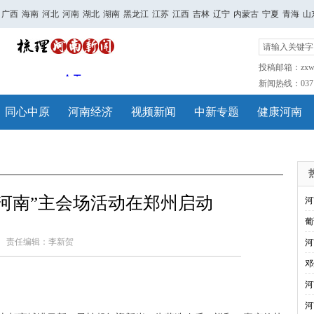
广西
海南
河北
河南
湖北
湖南
黑龙江
江苏
江西
吉林
辽宁
内蒙古
宁夏
青海
山
投稿邮箱：zxwh
新闻热线：0371-
同心中原
河南经济
视频新闻
中新专题
健康河南
家河南”主会场活动在郑州启动
河
葡
责任编辑：李新贺
河
邓
河
河