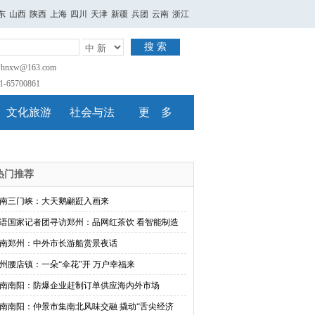
东
山西
陕西
上海
四川
天津
新疆
兵团
云南
浙江
搜 索
nxw@163.com
65700861
文化旅游
社会与法
更 多
热门推荐
南三门峡：大天鹅翩跹入画来
语国家记者团寻访郑州：品网红茶饮 看智能制造
南郑州：中外市长游船赏景夜话
州腰店镇：一朵“伞花”开 万户幸福来
南南阳：防爆企业赶制订单供应海内外市场
南南阳：仲景市集南北风味交融 撬动“舌尖经济