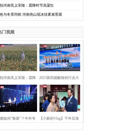
拍河南巩义宋陵：霜降时节高粱红
色与冬景同框 河南尧山现冰挂雾凇景观
热门视频
拍河南巩义宋陵：霜降
2025第四届酸辣粉行业大
时节高粱红
会在河南开封举行
都如何“焕新”？中外专
【小新的Vlog】千年后洛
：洛阳“样本”值得借鉴
阳上阳宫聚“世界各国使