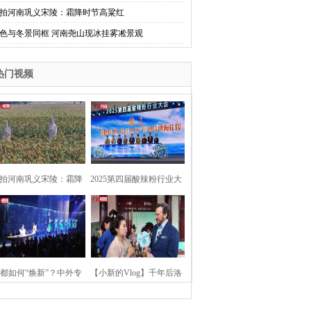
拍河南巩义宋陵：霜降时节高粱红
色与冬景同框 河南尧山现冰挂雾凇景观
热门视频
拍河南巩义宋陵：霜降
2025第四届酸辣粉行业大
时节高粱红
会在河南开封举行
都如何“焕新”？中外专
【小新的Vlog】千年后洛
：洛阳“样本”值得借鉴
阳上阳宫聚“世界各国使