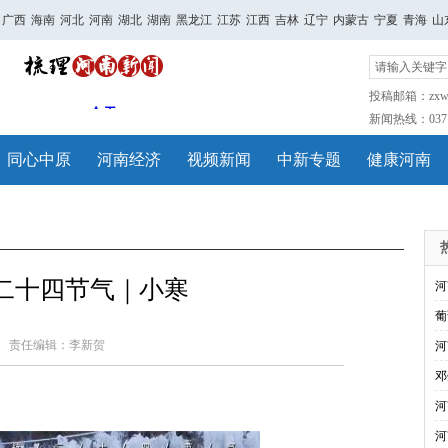
广西
海南
河北
河南
湖北
湖南
黑龙江
江苏
江西
吉林
辽宁
内蒙古
宁夏
青海
山
投稿邮箱：zxwh
新闻热线：0371-
同心中原
河南经济
视频新闻
中新专题
健康河南
二十四节气｜小寒
河
葡
责任编辑：李新贺
河
邓
河
河