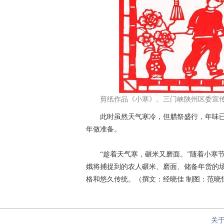
剪纸作品《小寒》。三门峡陕州区委宣
此时虽然天气寒冷，但腊祭盛行，年味已
年做准备。
“趁着天气寒，碾米又磨面。”随着小寒节
娥将捕捉到的农人碾米、磨面、储备年货的场
格和悠久传统。（撰文：经晓佳 制图：范晓
关