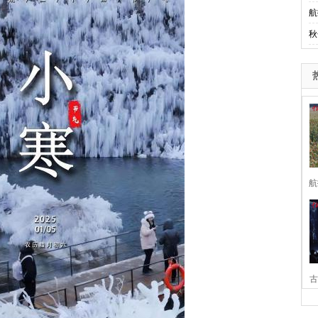
航
秋
航
古
家