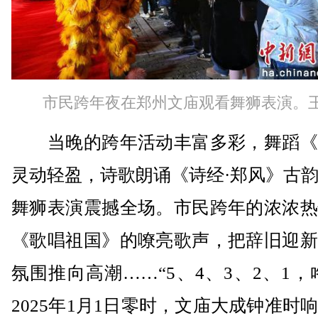
市民跨年夜在郑州文庙观看舞狮表演。王
当晚的跨年活动丰富多彩，舞蹈《
灵动轻盈，诗歌朗诵《诗经·郑风》古
舞狮表演震撼全场。市民跨年的浓浓热
《歌唱祖国》的嘹亮歌声，把辞旧迎新
氛围推向高潮……“5、4、3、2、1，
2025年1月1日零时，文庙大成钟准时