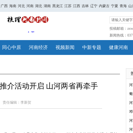
广西
海南
河北
河南
湖北
湖南
黑龙江
江苏
江西
吉林
辽宁
内蒙古
宁夏
青海
山
投稿邮箱：zxwh
新闻热线：0371-
同心中原
河南经济
视频新闻
中新专题
健康河南
推介活动开启 山河两省再牵手
河
葡
责任编辑：李新贺
河
邓
河
河