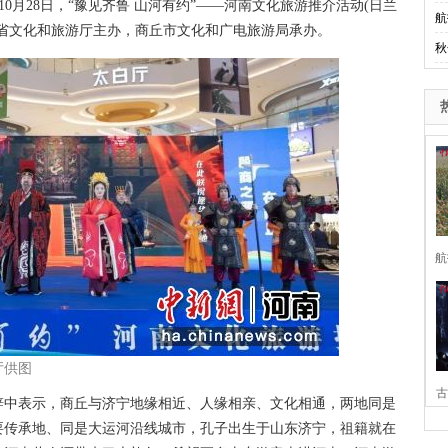
10月28日，“豫见齐鲁 山河有约”——河南文化旅游推介活动(日兰
航
省文化和旅游厅主办，商丘市文化和广电旅游局承办。
秋
航
厅供图
古
中表示，商丘与济宁地缘相近、人缘相亲、文化相通，两地同是
要传承地、同是大运河沿线城市，孔子出生于山东济宁，祖籍就在
家