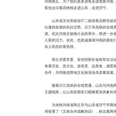
河南商丘。为了组织更多游客走进老家河南
客也会沿着高铁线走进山东，走进济宁。
山东省文化和旅游厅二级巡视员蔡世超在
出蓬勃发展的良好态势。日兰等高铁的全线
源。此次河南文旅推介会的举办，将进一步
入新的活力。在此，也真诚邀请河南的朋友
东人民的好客热情。
商丘市委常委、宣传部部长翁铁军在活动
来看历史、赏文化、游美景、品美食，感受
合作，共同推进两地文化旅游业高质量发展
随着日兰高铁的全线贯通，山东与河南两省
主题线路，让山东的朋友们能够更加具象化地感
为加快河南省商丘市与山东省济宁市两地
局签署了《文旅合作战略协议》，标志着两