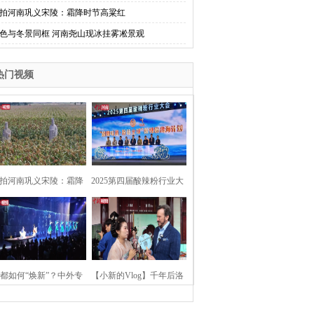
拍河南巩义宋陵：霜降时节高粱红
色与冬景同框 河南尧山现冰挂雾凇景观
热门视频
拍河南巩义宋陵：霜降
2025第四届酸辣粉行业大
时节高粱红
会在河南开封举行
都如何“焕新”？中外专
【小新的Vlog】千年后洛
：洛阳“样本”值得借鉴
阳上阳宫聚“世界各国使