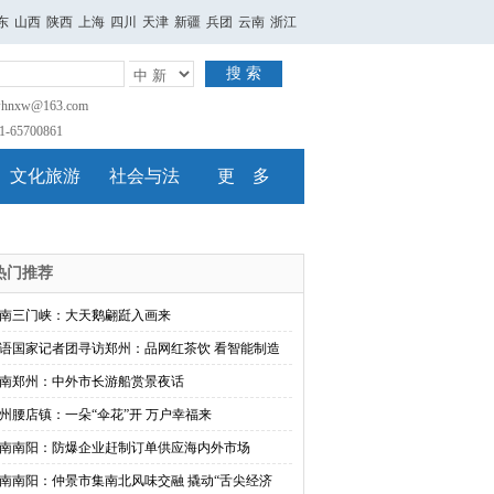
东
山西
陕西
上海
四川
天津
新疆
兵团
云南
浙江
搜 索
nxw@163.com
65700861
文化旅游
社会与法
更 多
热门推荐
南三门峡：大天鹅翩跹入画来
语国家记者团寻访郑州：品网红茶饮 看智能制造
南郑州：中外市长游船赏景夜话
州腰店镇：一朵“伞花”开 万户幸福来
南南阳：防爆企业赶制订单供应海内外市场
南南阳：仲景市集南北风味交融 撬动“舌尖经济