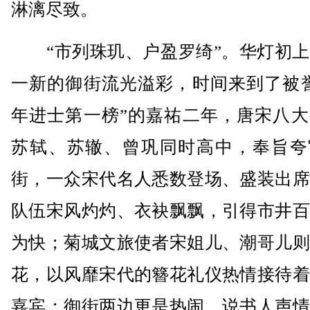
淋漓尽致。
“市列珠玑、户盈罗绮”。华灯初上
一新的御街流光溢彩，时间来到了被誉
年进士第一榜”的嘉祐二年，唐宋八大
苏轼、苏辙、曾巩同时高中，奉旨夸
街，一众宋代名人悉数登场、盛装出席
队伍宋风灼灼、衣袂飘飘，引得市井百
为快；菊城文旅使者宋姐儿、潮哥儿则
花，以风靡宋代的簪花礼仪热情接待着
嘉宾；御街两边更是热闹，说书人声情