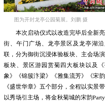
图为开封龙亭公园菊展。刘鹏 摄
本次启动仪式以改造完毕后全新亮
街、午门广场、龙亭景区及龙亭湖沿
联，分为御街沉浸体验板块、主会场演
板块、景区游园赏菊四大板块以及《
象》《锦簇汴梁》《雅集流芳》《宋韵
《盛世华章》五个部分，全程以实景带
以秀场引主场，将金秋菊城的宋韵Part