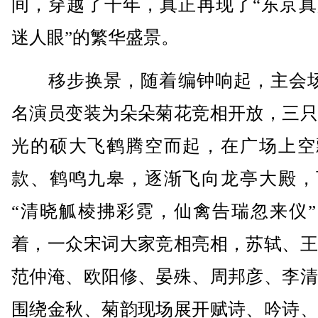
间，穿越了千年，真正再现了“东京真
迷人眼”的繁华盛景。
移步换景，随着编钟响起，主会场上
名演员变装为朵朵菊花竞相开放，三只
光的硕大飞鹤腾空而起，在广场上空
款、鹤鸣九皋，逐渐飞向龙亭大殿，
“清晓觚棱拂彩霓，仙禽告瑞忽来仪”
着，一众宋词大家竞相亮相，苏轼、王
范仲淹、欧阳修、晏殊、周邦彦、李清
围绕金秋、菊韵现场展开赋诗、吟诗、