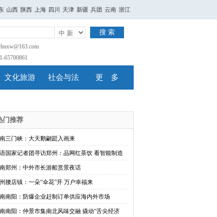
东
山西
陕西
上海
四川
天津
新疆
兵团
云南
浙江
搜 索
nxw@163.com
65700861
文化旅游
社会与法
更 多
热门推荐
南三门峡：大天鹅翩跹入画来
语国家记者团寻访郑州：品网红茶饮 看智能制造
南郑州：中外市长游船赏景夜话
州腰店镇：一朵“伞花”开 万户幸福来
南南阳：防爆企业赶制订单供应海内外市场
南南阳：仲景市集南北风味交融 撬动“舌尖经济