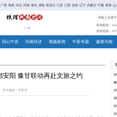
广西
海南
河北
河南
湖北
湖南
黑龙江
江苏
江西
吉林
辽宁
内蒙古
宁夏
青海
山
投稿邮箱：zxwh
新闻热线：0371-
同心中原
河南经济
视频新闻
中新专题
健康河南
都安阳 豫甘联动再赴文旅之约
河
葡
责任编辑：李新贺
河
邓
河
河