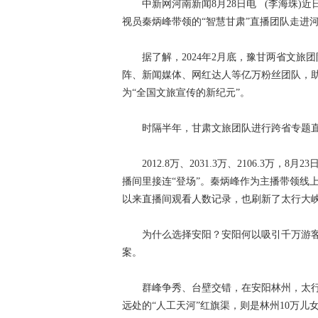
中新网河南新闻8月28日电 (李海珠)近
视员秦炳峰带领的“智慧甘肃”直播团队走进
据了解，2024年2月底，豫甘两省文旅团
阵、新闻媒体、网红达人等亿万粉丝团队，助
为“全国文旅宣传的新纪元”。
时隔半年，甘肃文旅团队进行跨省专题直
2012.8万、2031.3万、2106.3万，
播间里接连“登场”。秦炳峰作为主播带领线上
以来直播间观看人数记录，也刷新了太行大
为什么选择安阳？安阳何以吸引千万游客
案。
群峰争秀、台壁交错，在安阳林州，太行大
远处的“人工天河”红旗渠，则是林州10万儿