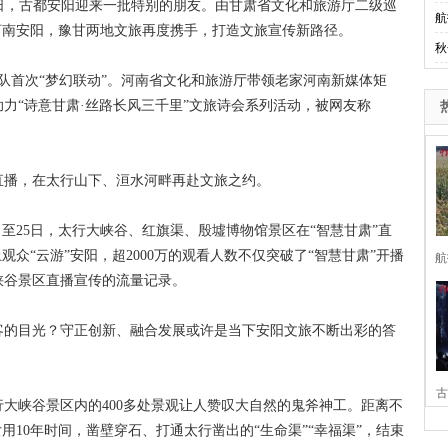
日，古都安阳迎来一批特别的朋友。由甘肃省文化和旅游厅二级巡
航
河南安阳，豫甘两地文旅再度携手，打造文旅宣传新路径。
秋
队首次“梦幻联动”。河南省文化和旅游厅带领老家河南新媒体矩
力“诗意甘肃·丝路长风三千里”文旅诗会系列活动，被网友称
播，在太行山下、洹水河畔再赴文旅之约。
8月23日至25日，太行大峡谷、红旗渠、殷墟博物馆景区在“智慧甘肃”直
观众“云游”安阳，超2000万的观看人数不仅突破了“智慧甘肃”开播
航
峡谷景区直播宣传的流量记录。
的目光？守正创新、融合发展或许是当下安阳文旅不断出彩的答
古
峡谷景区内的400多处景观让人赞叹大自然的鬼斧神工。距离不
女用10年时间，凿壁穿石、打通太行凿出的“生命渠”“幸福渠”，结束
家