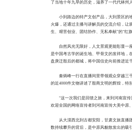
了当地十年九旱的历史，滋养了一代代林州
小到路边的特产文创产品，大到景区的地
火爆，还通过主播与讲解员的交流介绍，让观
生、艰苦创业、团结协作、无私奉献”的“红旗
自然风光无限好，人文景观更能彰显一座城
是中国考古学的诞生地、甲骨文的发祥地，
盘庚迁殷后的都城，将中国信史向前推进近
秦炳峰一行在直播间里带领观众穿越三千年
的近4000件文物讲述了殷商文明的辉煌，
“这一次我们是回馈之旅，来到河南宣传河
欢迎全国的网络宣传者到河南宣传大美中原、
从大漠西北到古都安阳，甘肃文旅直播团
数持续攀升的背后，是中原风貌散发出的吸