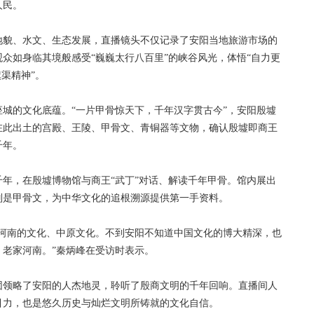
人民。
貌、水文、生态发展，直播镜头不仅记录了安阳当地旅游市场的
众如身临其境般感受“巍巍太行八百里”的峡谷风光，体悟“自力更
渠精神”。
的文化底蕴。“一片甲骨惊天下，千年汉字贯古今”，安阳殷墟
在此出土的宫殿、王陵、甲骨文、青铜器等文物，确认殷墟即商王
千年。
，在殷墟博物馆与商王“武丁”对话、解读千年甲骨。馆内展出
特别是甲骨文，为中华文化的追根溯源提供第一手资料。
南的文化、中原文化。不到安阳不知道中国文化的博大精深，也
老家河南。”秦炳峰在受访时表示。
领略了安阳的人杰地灵，聆听了殷商文明的千年回响。直播间人
引力，也是悠久历史与灿烂文明所铸就的文化自信。