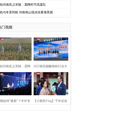
拍河南巩义宋陵：霜降时节高粱红
色与冬景同框 河南尧山现冰挂雾凇景观
热门视频
拍河南巩义宋陵：霜降
2025第四届酸辣粉行业大
时节高粱红
会在河南开封举行
都如何“焕新”？中外专
【小新的Vlog】千年后洛
：洛阳“样本”值得借鉴
阳上阳宫聚“世界各国使