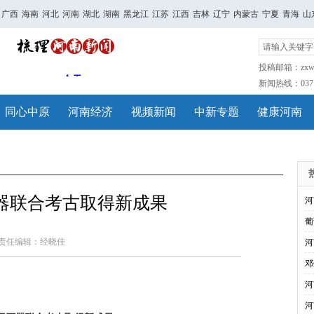
广西
海南
河北
河南
湖北
湖南
黑龙江
江苏
江西
吉林
辽宁
内蒙古
宁夏
青海
山
投稿邮箱：zxwh
新闻热线：0371-
同心中原
河南经济
视频新闻
中新专题
健康河南
器联合考古取得新成果
河
葡
责任编辑：经晓佳
河
邓
河
河