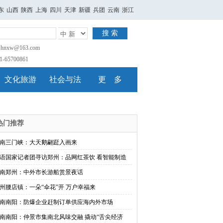
东
山西
陕西
上海
四川
天津
新疆
兵团
云南
浙江
搜 索
nxw@163.com
65700861
文化旅游
社会与法
更 多
热门推荐
南三门峡：大天鹅翩跹入画来
语国家记者团寻访郑州：品网红茶饮 看智能制造
南郑州：中外市长游船赏景夜话
州腰店镇：一朵“伞花”开 万户幸福来
南南阳：防爆企业赶制订单供应海内外市场
南南阳：仲景市集南北风味交融 撬动“舌尖经济