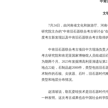
中肯
文
7月24日，由河南省文化和旅游厅、河南
研究院主办的“中肯旧石器联合考古研讨会”在
度考古新发现以及中肯旧石器联合考古取得
中肯旧石器联合考古项目中方现场负责人赵清
考古研究院和肯尼亚国家博物馆人员组成旧
为期两个月。2023年发掘博高利亚湖遗址第
地点22处，石制品超2000件，类型包括
术制作的石核、尖状器、石叶，旧石器时代
类型和地层分布情况。
赵清坡说，勒瓦娄哇技术是旧石器时代中
一种发明。这次考古成果也在中国社会科学院考