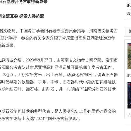
旧石器联合考古取得新成果
航
秋
明交流互鉴 探索人类起源
省文物局、中国考古学会旧石器专业委员会指导，河南省文物考古
郑州举行，参会的有关专家介绍了肯尼亚博高利亚湖遗址2023年
的新成果。
坡介绍，2023年9月27日，由河南省文物考古研究院、洛阳市
石器联合考古队赴肯尼亚博高利亚湖遗址开展第四年度考古工作，
2、3地点，面积87平方米，出土石器、动物化石750件，调查旧石器
航
旧石器时代早期的砍砸器、手斧、手镐，旧石器时代中期的勒瓦娄哇技
晚期的细石叶、细石核、刮削器，进一步明确了该区域的石器技术
期石器制作技术的典型代表，是人类演化史上具有里程碑意义的
古
古学论坛上入选“2023年国外考古新发现”。
家