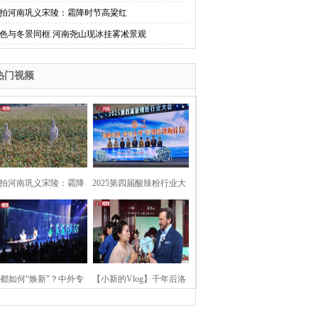
拍河南巩义宋陵：霜降时节高粱红
色与冬景同框 河南尧山现冰挂雾凇景观
热门视频
拍河南巩义宋陵：霜降
2025第四届酸辣粉行业大
时节高粱红
会在河南开封举行
都如何“焕新”？中外专
【小新的Vlog】千年后洛
：洛阳“样本”值得借鉴
阳上阳宫聚“世界各国使