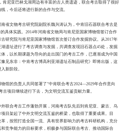
肯尼亚巴林戈湖周边有丰富的古人类遗迹，联合考古取得了很好
轴线，今后还将进行新的合作与交流。
南省文物考古研究院副院长魏兴涛认为，中肯旧石器联合考古是
的具体实践。2014年河南省文物局与肯尼亚国家博物馆签订合作
考古研究院与肯尼亚国家博物馆首次签订合作发掘协议。从2017年
湖遗址进行了考古调查与发掘，共调查发现旧石器点45处，发掘
主体，以长期课题为导向的走出国门的考古工作，已逐渐成为中国
《豫见东非：中肯考古博高利亚湖遗址石制品研究》即将出版，这
进入新阶段。
的负责人共同签署了“中肯联合考古2024—2029年合作意向
合考古项目继续进行下去，为文明交流互鉴贡献力量。
外联合考古工作蓬勃开展，河南考古队先后到肯尼亚、蒙古、乌
作项目架起了中外文明交流互鉴的桥梁，也取得了重要成果。目
改革，按照打造全国一流、具有世界影响力的考古科研机构，充分
话和竞争能力的目标要求，积极参与国际联合考古、推动国际合