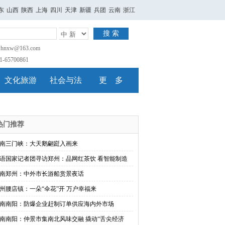
东
山西
陕西
上海
四川
天津
新疆
兵团
云南
浙江
搜 索
nxw@163.com
65700861
文化旅游
社会与法
更 多
热门推荐
南三门峡：大天鹅翩跹入画来
语国家记者团寻访郑州：品网红茶饮 看智能制造
南郑州：中外市长游船赏景夜话
州腰店镇：一朵“伞花”开 万户幸福来
南南阳：防爆企业赶制订单供应海内外市场
南南阳：仲景市集南北风味交融 撬动“舌尖经济