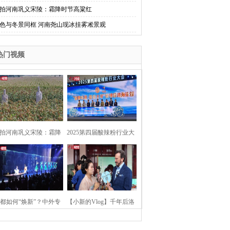
拍河南巩义宋陵：霜降时节高粱红
色与冬景同框 河南尧山现冰挂雾凇景观
热门视频
拍河南巩义宋陵：霜降
2025第四届酸辣粉行业大
时节高粱红
会在河南开封举行
都如何“焕新”？中外专
【小新的Vlog】千年后洛
：洛阳“样本”值得借鉴
阳上阳宫聚“世界各国使