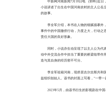
中新网河南新闻7月18日电 (郭晖)近日
小说讲述了出生在中国河南农村的主人公岳立
的故事。
李全军介绍，本书在人物的细腻描摹外，
事件中的中国撤侨行动，力度之大，行动之
责任大国的良好形象。
同时，小说亦生动呈现了以主人公为代表的
动中外交流合作中担当了重要的桥梁纽带作
造与其自身的经历密不可分。
李全军祖籍河南，现侨居吉尔吉斯共和国比
益组织创始人。该书的封面上写着，“一带一
2023年5月，由该书衍生的影视剧在中国