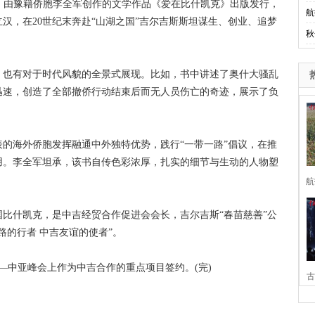
，由豫籍侨胞李全军创作的文学作品《爱在比什凯克》出版发行，
航
汉，在20世纪末奔赴“山湖之国”吉尔吉斯斯坦谋生、创业、追梦
秋
也有对于时代风貌的全景式展现。比如，书中讲述了奥什大骚乱
迅速，创造了全部撤侨行动结束后而无人员伤亡的奇迹，展示了负
海外侨胞发挥融通中外独特优势，践行“一带一路”倡议，在推
用。李全军坦承，该书自传色彩浓厚，扎实的细节与生动的人物塑
航
什凯克，是中吉经贸合作促进会会长，吉尔吉斯“春苗慈善”公
路的行者 中吉友谊的使者”。
—中亚峰会上作为中吉合作的重点项目签约。(完)
古
家