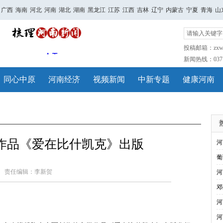
广西
海南
河北
河南
湖北
湖南
黑龙江
江苏
江西
吉林
辽宁
内蒙古
宁夏
青海
山
投稿邮箱：zxwh
新闻热线：0371-
同心中原
河南经济
视频新闻
中新专题
健康河南
作品《爱在比什凯克》出版
河
葡
责任编辑：李新贺
河
邓
河
河