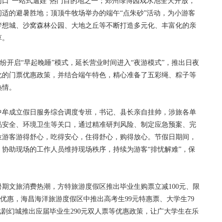
口“一站式遛娃”热门目的地之一；郑州绿博园戏水池全天开放，
适的避暑胜地；顶顶牛牧场举办的端午“点朱砂”活动，为小游客
梦想城、沙窝森林公园、大地之丘等不断打造多元化、丰富化的亲
草。
开启“早起晚睡”模式，延长营业时间进入“夜游模式”，推出日夜
化的门票优惠政策，并结合端午特色，精心准备了五彩绳、粽子等
热情。
牟成立假日服务综合调度专班，书记、县长亲自挂帅，涉旅各单
品安全、环境卫生等关口，通过精准研判风险、制定应急预案、完
位游客游得舒心，吃得安心，住得舒心，购得放心。节假日期间，
协助现场的工作人员维持现场秩序，持续为游客“排忧解难”，保
文旅消费热潮，方特旅游度假区推出毕业生购票立减100元、限
属优惠，海昌海洋旅游度假区中推出高考生99元特惠票、大学生79
戏剧幻城推出应届毕业生290元双人票等优惠政策，让广大学生在乐