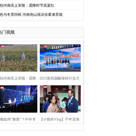
拍河南巩义宋陵：霜降时节高粱红
色与冬景同框 河南尧山现冰挂雾凇景观
热门视频
拍河南巩义宋陵：霜降
2025第四届酸辣粉行业大
时节高粱红
会在河南开封举行
都如何“焕新”？中外专
【小新的Vlog】千年后洛
：洛阳“样本”值得借鉴
阳上阳宫聚“世界各国使