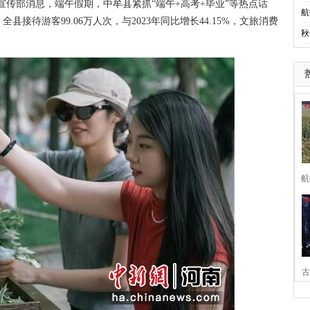
传部消息，端午假期，中牟县紧抓“端午+高考+毕业”等热点话
航
接待游客99.06万人次，与2023年同比增长44.15%，文旅消费
秋
航
古
家