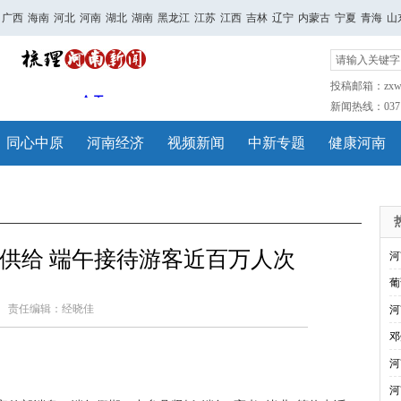
广西
海南
河北
河南
湖北
湖南
黑龙江
江苏
江西
吉林
辽宁
内蒙古
宁夏
青海
山
投稿邮箱：zxwh
新闻热线：0371-
同心中原
河南经济
视频新闻
中新专题
健康河南
供给 端午接待游客近百万人次
河
葡
责任编辑：经晓佳
河
邓
河
河