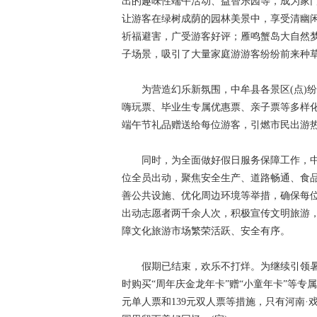
出的趣味性端午活动、益智乐园等，成为家门
让游客在绿树成荫的园林美景中，享受清幽闲
祈福避害，广受游客好评；雁鸣蟹岛大自然
子场景，吸引了大量家庭游游客纷纷前来种
为营造幻乐新氛围，中牟县各景区(点)纷纷
嗨玩票、毕业生专属优惠票、亲子票等多样
端午节礼品赠送给每位游客，引燃市民出游
同时，为全面做好假日服务保障工作，中
位全员出动，聚焦安全生产、道路畅通、食
善公共设施、优化周边环境等举措，确保每
出动志愿者两千余人次，积极宣传文明旅游，
障文化旅游市场繁荣活跃、安全有序。
假期已结束，欢乐不打烊。为继续引领暑期
时购买“周年庆金龙年卡”赠“小童年卡”等专
元单人票和139元双人票等措施，只有河南·