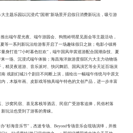
主题乐园以沉浸式“国潮”新场景开启假日消费新玩法，吸引游
推出端午星光夜、端午游园会、狗熊岭明星见面会等主题活动，
寻夏等一系列新玩法给游客开启了一场趣味假日之旅；电影小镇将
量身打造“7小时暮色狂欢”，端午国风华裳巡游配合国潮杂技、夏
带来一场、沉浸式端午体验；海昌海洋旅游度假区六大主力动物场
开，精灵夜巡游、音乐派对、快闪舞蹈、国风演艺等全天近百场演
南·戏剧幻城21个剧目不间断上演，描绘出一幅端午传统与中原文
馆内，木版年画、皮影戏等独具端午特色的文创产品，进一步丰富
、沙窝民宿、喜见客栈等酒店、民宿广受游客追捧，民俗村落
、新玩法也受到了游客的青睐。
杉海音乐节”，杰迷专场、Beyond专场音乐会现场演绎，并推