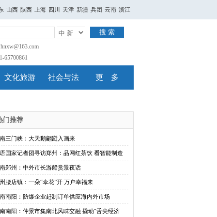
东
山西
陕西
上海
四川
天津
新疆
兵团
云南
浙江
搜 索
nxw@163.com
65700861
文化旅游
社会与法
更 多
热门推荐
南三门峡：大天鹅翩跹入画来
语国家记者团寻访郑州：品网红茶饮 看智能制造
南郑州：中外市长游船赏景夜话
州腰店镇：一朵“伞花”开 万户幸福来
南南阳：防爆企业赶制订单供应海内外市场
南南阳：仲景市集南北风味交融 撬动“舌尖经济