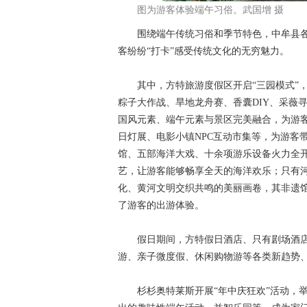
图为游客体验端午习俗。武国增 摄
围绕端午传统习俗和季节特色，中牟县各大
客纷纷“打卡”感受传统文化的无穷魅力。
其中，方特旅游度假区开启“三园模式”，
粽子大作战、旱地龙舟赛、香囊DIY、采薇
国风元素、端午元素与景区完美融合，为游客
日灯展、电影小镇NPC互动市集等，为游客
馆、五部海洋大戏、十余项游乐设备火力全
艺，让游客能够畅享全天的海洋欢乐；只有河
化、黄河文明交织共鸣的美丽画卷，其非遗
了游客的出游体验。
假日期间，方特假日酒店、只有剧场酒店
游、亲子微度假、休闲购物游等各类新趋势
杉杉奥特莱斯开展“年中庆狂欢”活动，举办“