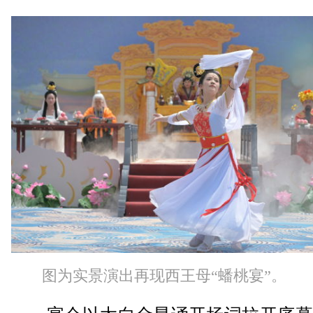
图为实景演出再现西王母“蟠桃宴”。