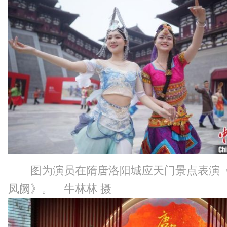
图为演员在隋唐洛阳城应天门景点表演
凤阙》。 牛林林 摄