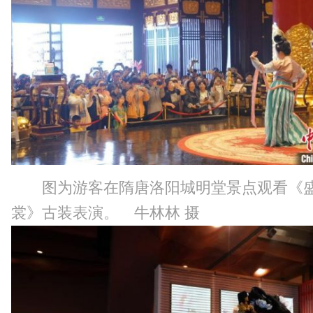
图为游客在隋唐洛阳城明堂景点观看《
裳》古装表演。 牛林林 摄