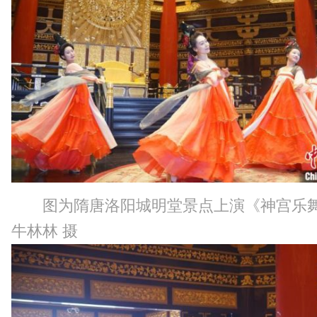
图为隋唐洛阳城明堂景点上演《神宫
牛林林 摄