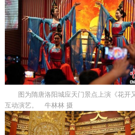
图为隋唐洛阳城应天门景点上演《花开
互动演艺。 牛林林 摄