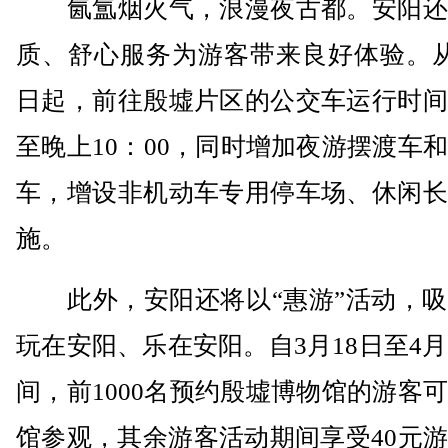
氤氲烟火气，浪漫夜古都。安阳还
质、舒心服务为游客带来良好体验。从
日起，前往殷墟片区的公交车运行时间
至晚上10：00，同时增加夜游摆渡车
车，增设非机动车专用停车场、休闲长
施。
此外，安阳还将以“惠游”活动，吸
玩在安阳、乐在安阳。自3月18日至4月
间，前1000名预约殷墟博物馆的游客
馆参观，其余游客活动期间享受40元