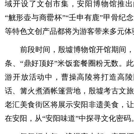
域开设了文创市集，安阳博物馆推出
“觥形壶与商罍杯”“壬申有鹿”甲骨纪
等特色文创产品都将为游客带来多元体
前段时间，殷墟博物馆开馆期间，
条、“鼎好顶好”米饭套餐圈粉无数。
游开放活动中，曹操高陵将打造高陵
话、篝火煮酒帐篷营地，殷墟考古文旅
老汇美食街区将展示安阳非遗美食，让
在安阳，从“安阳味道”中探寻文化密码