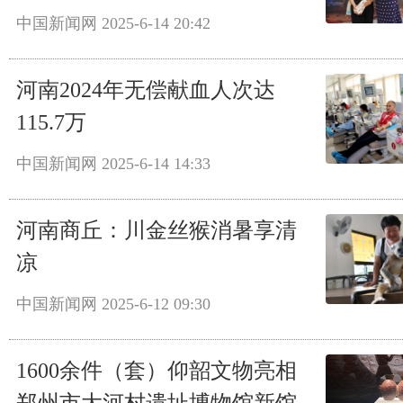
中国新闻网
2025-6-14 20:42
河南2024年无偿献血人次达
115.7万
中国新闻网
2025-6-14 14:33
河南商丘：川金丝猴消暑享清
凉
中国新闻网
2025-6-12 09:30
1600余件（套）仰韶文物亮相