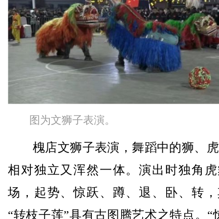
图为文狮子表演。
槐店文狮子表演，舞蹈中的狮、虎
相对独立又浑然一体。演出时独角虎
场，起势、惊跃、蹲、退、卧、转，
“转枝子莲”具有古图腾艺术之特点。“