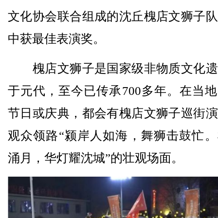
文化协会联合组成的沈丘槐店文狮子队
中获最佳表演奖。
槐店文狮子是国家级非物质文化遗
于元代，至今已传承700多年。在当
节日或庆典，都会有槐店文狮子巡街演
观众领路“颍岸人如海，舞狮击鼓忙。
涌月，华灯耀沈城”的壮观场面。