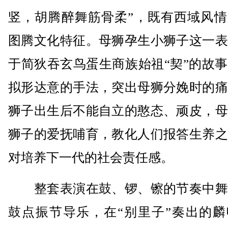
竖，胡腾醉舞筋骨柔”，既有西域风情
图腾文化特征。母狮孕生小狮子这一表
于简狄吞玄鸟蛋生商族始祖“契”的故
拟形达意的手法，突出母狮分娩时的痛
狮子出生后不能自立的憨态、顽皮，母
狮子的爱抚哺育，教化人们报答生养之
对培养下一代的社会责任感。
整套表演在鼓、锣、镲的节奏中舞
鼓点振节导乐，在“别里子”奏出的麟