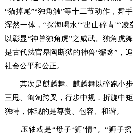
“猫掉尾”“独角触”等十二节动作，舞
浑然一体，“探海喝水”“出山碎青”“凌
以彰显“神兽独角虎”之威武。独角虎
是古代法官皋陶断狱的神兽“獬豸”，
社会公平和公正。
其次是麒麟舞。麒麟舞以碎跑小步
三甩、匍匐跨叉，行步中规，折旋中矩
独特，体现的是尊贵、包容、和谐。
压轴戏是“母子‘狮’情”。“狮子摇