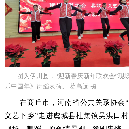
图为伊川县，“迎新春庆新年联欢会”现
乐中国年》舞蹈表演。 葛高远 摄
在商丘市，河南省公共关系协会“
文艺下乡”走进虞城县杜集镇吴洪口村
现场，舞蹈、原创情景剧、豫剧串烧、