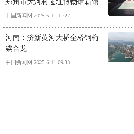
郑州市大河村遗址博物馆新馆
中国新闻网
2025-6-11 11:27
河南：济新黄河大桥全桥钢桁
梁合龙
中国新闻网
2025-6-11 09:33