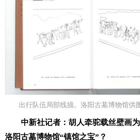
出行队伍局部线描。洛阳古墓博物馆供
中新社记者：胡人牵驼载丝壁画为
洛阳古墓博物馆“镇馆之宝”？