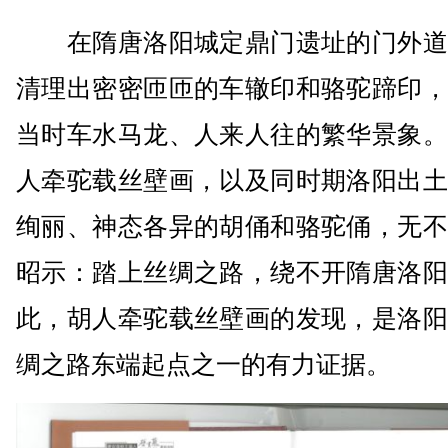
在隋唐洛阳城定鼎门遗址的门外道
清理出密密匝匝的车辙印和骆驼蹄印，
当时车水马龙、人来人往的繁华景象。
人牵驼载丝壁画，以及同时期洛阳出土
绚丽、神态各异的胡俑和骆驼俑，无不
昭示：踏上丝绸之路，绕不开隋唐洛阳
此，胡人牵驼载丝壁画的发现，是洛阳
绸之路东端起点之一的有力证据。