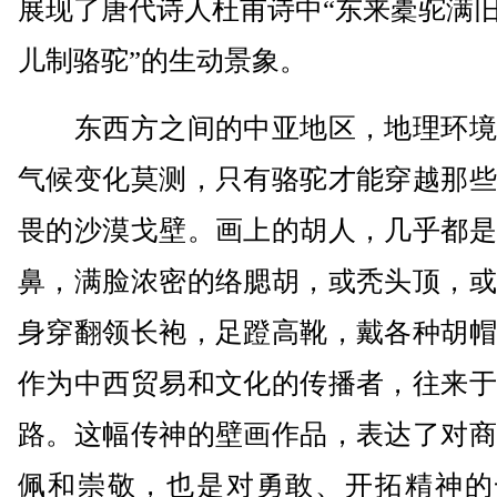
展现了唐代诗人杜甫诗中“东来橐驼满旧
儿制骆驼”的生动景象。
东西方之间的中亚地区，地理环境
气候变化莫测，只有骆驼才能穿越那些
畏的沙漠戈壁。画上的胡人，几乎都是
鼻，满脸浓密的络腮胡，或秃头顶，或
身穿翻领长袍，足蹬高靴，戴各种胡帽
作为中西贸易和文化的传播者，往来于
路。这幅传神的壁画作品，表达了对商
佩和崇敬，也是对勇敢、开拓精神的