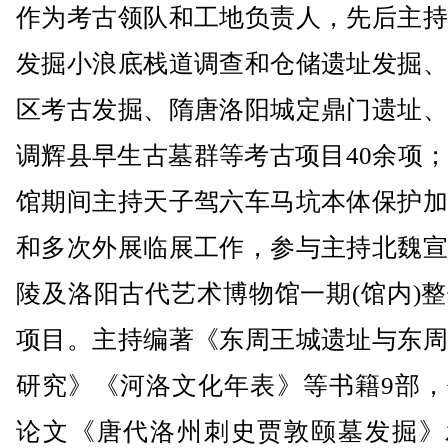
作为考古领队和工地负责人，先后主持
发掘小浪底栈道调查和仓储遗址发掘、
区考古发掘、隋唐洛阳城定鼎门遗址、
调辉县早生古墓群等考古项目40余项
馆期间主持天子驾六车马坑本体保护加
和多次外展临展工作，参与主持北魏宣
陵及洛阳古代艺术博物馆一期(馆内)
项目。主持编著《东周王城遗址与东周
研究》《河洛文化年表》等书籍9部，
论文《唐代洛州刺史贾敦颐墓发掘》