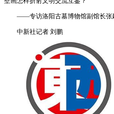
壁画怎样折射文明交流互鉴？
——专访洛阳古墓博物馆副馆长张
中新社记者 刘鹏