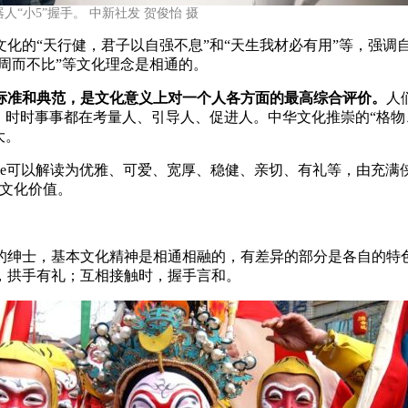
“小5”握手。 中新社发 贺俊怡 摄
的“天行健，君子以自强不息”和“天生我材必有用”等，强调
“周而不比”等文化理念是相通的。
标准和典范，是文化意义上对一个人各方面的最高综合评价。
人
，时时事事都在考量人、引导人、促进人。中华文化推崇的“格物
大。
ntle可以解读为优雅、可爱、宽厚、稳健、亲切、有礼等，由充
和文化价值。
绅士，基本文化精神是相通相融的，有差异的部分是各自的特色
，拱手有礼；互相接触时，握手言和。