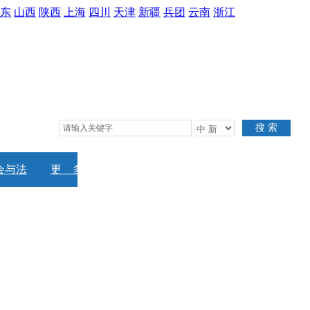
东
山西
陕西
上海
四川
天津
新疆
兵团
云南
浙江
搜 索
会与法
更 多