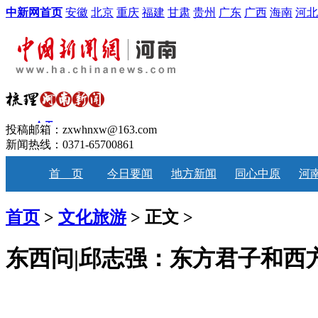
中新网首页
安徽
北京
重庆
福建
甘肃
贵州
广东
广西
海南
河北
投稿邮箱：zxwhnxw@163.com
新闻热线：0371-65700861
首 页
今日要闻
地方新闻
同心中原
河
首页
>
文化旅游
> 正文 >
东西问|邱志强：东方君子和西