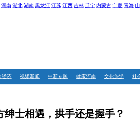
河南
湖北
湖南
黑龙江
江苏
江西
吉林
辽宁
内蒙古
宁夏
青海
山
南经济
视频新闻
中新专题
健康河南
文化旅游
社
方绅士相遇，拱手还是握手？