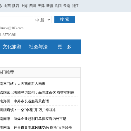
东
山西
陕西
上海
四川
天津
新疆
兵团
云南
浙江
搜 索
nxw@163.com
65700861
文化旅游
社会与法
更 多
热门推荐
南三门峡：大天鹅翩跹入画来
语国家记者团寻访郑州：品网红茶饮 看智能制造
南郑州：中外市长游船赏景夜话
州腰店镇：一朵“伞花”开 万户幸福来
南南阳：防爆企业赶制订单供应海内外市场
南南阳：仲景市集南北风味交融 撬动“舌尖经济