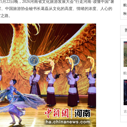
5月22日晚，2026河南省文化旅游发展大会“行走河南·读懂中国”暑
航
家、中国旅游协会秘书长葛磊从文化的高度、情绪的浓度、人心的
秋
”之路。
航
古
家