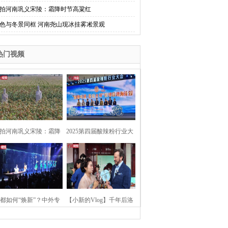
拍河南巩义宋陵：霜降时节高粱红
色与冬景同框 河南尧山现冰挂雾凇景观
热门视频
拍河南巩义宋陵：霜降
2025第四届酸辣粉行业大
时节高粱红
会在河南开封举行
都如何“焕新”？中外专
【小新的Vlog】千年后洛
：洛阳“样本”值得借鉴
阳上阳宫聚“世界各国使