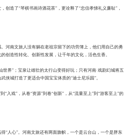
创造了“琴棋书画诗酒花茶”，更诠释了“忠信孝悌礼义廉耻”，
。河南文旅人没有躺在老祖宗留下的功劳簿上，他们用自己的勇
化的创造性转化、创新性发展，让千年的文化，活色生香。
世界”；宝泉让雄壮的太行山变得好玩；只有河南·戏剧幻城将五
武侠城打造了更适合中国宝宝体质的“迪士尼乐园”。
入戏”，从卷“资源”到卷“创新”，从“流量至上”到“游客至上”的
“人心”。河南文旅还有两面旗帜，一个是云台山，一个是胖东