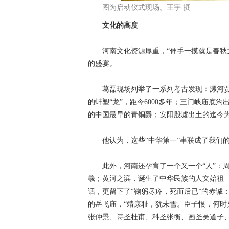
图为启动仪式现场。王宇 摄
文化的高度
河南文化资源厚重，“伸手一摸就是春秋文
的盛宴。
葛磊现场列举了一系列考古发现：漯河贾湖
的蚌塑“龙”，距今6000多年；三门峡庙底
的中国最早的青铜爵；安阳殷墟出土的迄今
他认为，这些“中华第一”串联成了我们的
此外，河南还孕育了一个又一个“人”：周
羲；黄河之滨，诞生了中华民族的人文始祖—
话，更留下了“鞠躬尽瘁，死而后已‌”的赤诚
的岳飞庙，“靖康耻，犹未雪。臣子恨，何时灭
张仲景、诗圣杜甫、科圣张衡、画圣吴道子