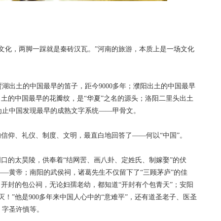
化，两脚一踩就是秦砖汉瓦。”河南的旅游，本质上是一场文化
出土的中国最早的笛子，距今9000多年；濮阳出土的中国最早
沟出土的中国最早的花瓣纹，是“华夏”之名的源头；洛阳二里头出土
为止中国发现最早的成熟文字系统——甲骨文。
信仰、礼仪、制度、文明，最直白地回答了——何以“中国”。
口的太昊陵，供奉着“结网罟、画八卦、定姓氏、制嫁娶”的伏
—黄帝；南阳的武侯祠，‌诸葛先生不仅留下了“三顾茅庐”的佳
；开封的包公祠，无论妇孺老幼，都知道“开封有个包青天”；安阳
！”他是900多年来中国人心中的“意难平”，还有道圣老子、医圣
、字圣许慎等。