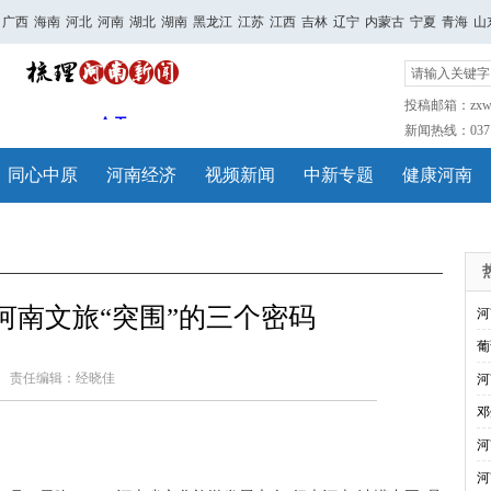
广西
海南
河北
河南
湖北
湖南
黑龙江
江苏
江西
吉林
辽宁
内蒙古
宁夏
青海
山
投稿邮箱：zxwh
新闻热线：0371-
同心中原
河南经济
视频新闻
中新专题
健康河南
河南文旅“突围”的三个密码
河
葡
责任编辑：经晓佳
河
邓
河
河