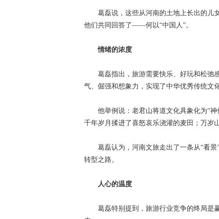
葛磊说，这些从河南的土地上长出的儿女，
他们共同回答了——何以“中国人”。
情绪的浓度
葛磊指出，旅游需要快乐、好玩和松弛感
气、倔强和想象力，实现了中华优秀传统文
他举例说：老君山将道文化具象化为“神仙
千年岁月揉进了喜怒哀乐浇灌的麦田；万岁山
葛磊认为，河南文旅走出了一条从“看景”到“
转型之路。
人心的温度
葛磊特别提到，旅游行业竞争的终局是赢得