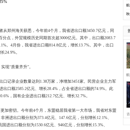
5%
航
秋
郑州海关获悉，今年前4个月，我省进出口额3450.7亿元，同
个百分点，外贸规模历史同期首次超3000亿元。其中，出口额2083.7
5.1%。4月份，我省进出口额814.8亿元，增长13.7%。其中，出口
长24.9%。
现“质量齐升”。
航
记录企业数量达到1.38万家，净增加3451家。民营企业主力军
额2585.2亿元、增长28.4%，占全省进出口额的74.9%。此
.6%，国有企业进出口额212.7亿元、增长32.7%。
更加密切。今年前4个月，东盟稳居我省第一大市场，我省对东盟
古
非洲进出口额分别为373.4亿元、147.6亿元，分别增长12.1%、
国进出口额分别为1530.6亿元、946亿元，分别增长15.3%、
家