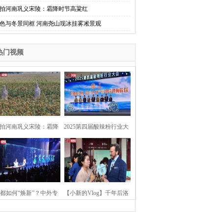
拍河南巩义宋陵：霜降时节高粱红
色与冬景同框 河南尧山现冰挂雾凇景观
热门视频
拍河南巩义宋陵：霜降
2025第四届酸辣粉行业大
时节高粱红
会在河南开封举行
都如何“焕新”？中外专
【小新的Vlog】千年后洛
：洛阳“样本”值得借鉴
阳上阳宫聚“世界各国使