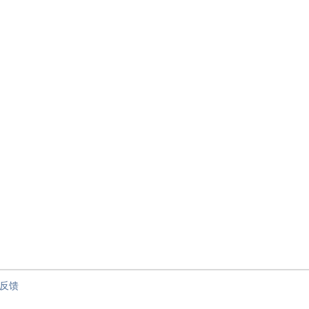
节”
反馈