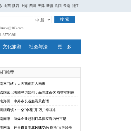
东
山西
陕西
上海
四川
天津
新疆
兵团
云南
浙江
搜 索
nxw@163.com
65700861
文化旅游
社会与法
更 多
热门推荐
南三门峡：大天鹅翩跹入画来
语国家记者团寻访郑州：品网红茶饮 看智能制造
南郑州：中外市长游船赏景夜话
州腰店镇：一朵“伞花”开 万户幸福来
南南阳：防爆企业赶制订单供应海内外市场
南南阳：仲景市集南北风味交融 撬动“舌尖经济