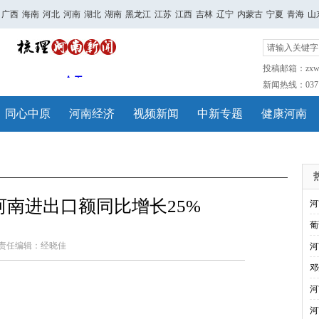
广西
海南
河北
河南
湖北
湖南
黑龙江
江苏
江西
吉林
辽宁
内蒙古
宁夏
青海
山
投稿邮箱：zxwh
新闻热线：0371-
同心中原
河南经济
视频新闻
中新专题
健康河南
河南进出口额同比增长25%
河
葡
责任编辑：经晓佳
河
邓
河
河