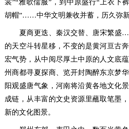
裳”“雅歌儒服”，到中原盛行“上衣下裤
胡帽”……中华文明兼收并蓄，历久弥
夏商更迭、秦汉交替、唐宋繁盛…
的天空斗转星移，不变的是黄河亘古奔
宏气势，从中阅尽厚土中原的人文底蕴
州商都寻夏探商、览开封陶醉东京梦华
阳观盛唐气象，河南将沿黄各地文化景
成链，从丰富的文史资源里蘸取笔墨，
新的文化图景。