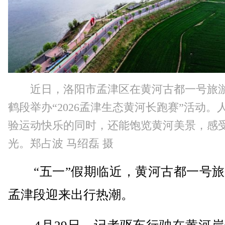
近日，洛阳市孟津区在黄河古都一号旅
鹤段举办“2026孟津生态黄河长跑赛”活动。
验运动快乐的同时，还能饱览黄河美景，感
光。郑占波 马绍磊 摄
“五一”假期临近，黄河古都一号旅
孟津段迎来出行热潮。