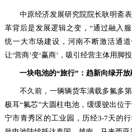
中原经济发展研究院院长耿明斋表
革背后是发展逻辑之变，“通过融入服
统一大市场建设，河南不断激活通道
让‘营商’变‘赢商’，吸引经营主体用脚投
一块电池的“旅行”：趋新向绿开放
不久前，一辆辆货车满载多氟多第
极耳“氟芯”大圆柱电池，缓缓驶出位
宁市青秀区的工业园，历经3-7天的
批电池陆续抵达泰国、越南、马来西亚