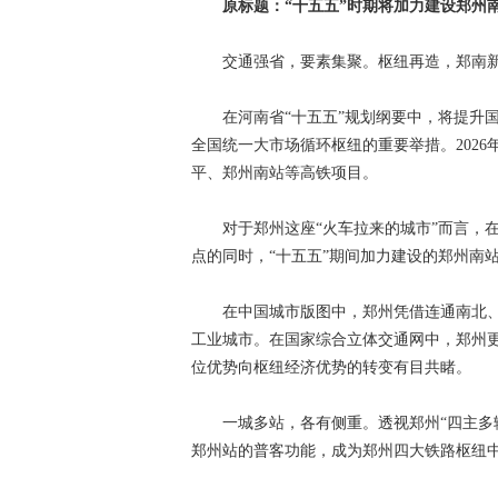
原标题：“十五五”时期将加力建设郑州
交通强省，要素集聚。枢纽再造，郑南
在河南省“十五五”规划纲要中，将提升国
全国统一大市场循环枢纽的重要举措。202
平、郑州南站等高铁项目。
对于郑州这座“火车拉来的城市”而言，在
点的同时，“十五五”期间加力建设的郑州南
在中国城市版图中，郑州凭借连通南北、
工业城市。在国家综合立体交通网中，郑州更
位优势向枢纽经济优势的转变有目共睹。
一城多站，各有侧重。透视郑州“四主多辅
郑州站的普客功能，成为郑州四大铁路枢纽