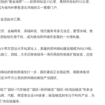
“黄金地带”——距郑州站近13公里、离郑州东站约12公里、
成为省内外乘客进出河南的又一重要门户。
金流如水汇聚。
济、金融商务、高端科技、现代服务等多元业态，蜜雪冰城、牧
总部纷纷扎堆于此，成为推动郑州城市发展的一大增长极。
小李庄货运火车站原址上，新建的郑州南站建设规模为8台19线。
铁路三、四线，大关庄联络线等一系列系统性铁路扩能改造，总投
州南站的枢纽新城先行一步，园区建设正全面起势。着眼体验消
近30平方公里的郑州南站枢纽产业园区。
“园区+汽车物流”“园区+医药物流”“园区+快消品物流”等多业
商、汽配、商贸类企业100多家；丽迅物流则专注于时尚产业，为
站式”供应链服务。