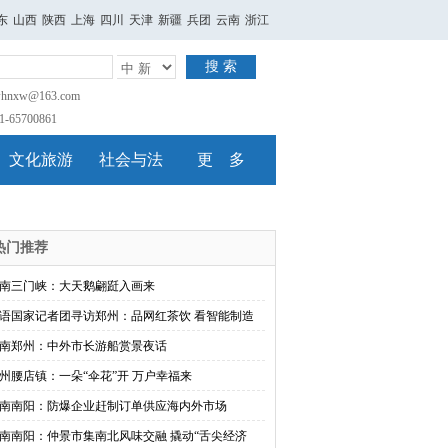
东
山西
陕西
上海
四川
天津
新疆
兵团
云南
浙江
搜 索
nxw@163.com
65700861
文化旅游
社会与法
更 多
热门推荐
南三门峡：大天鹅翩跹入画来
语国家记者团寻访郑州：品网红茶饮 看智能制造
南郑州：中外市长游船赏景夜话
州腰店镇：一朵“伞花”开 万户幸福来
南南阳：防爆企业赶制订单供应海内外市场
南南阳：仲景市集南北风味交融 撬动“舌尖经济