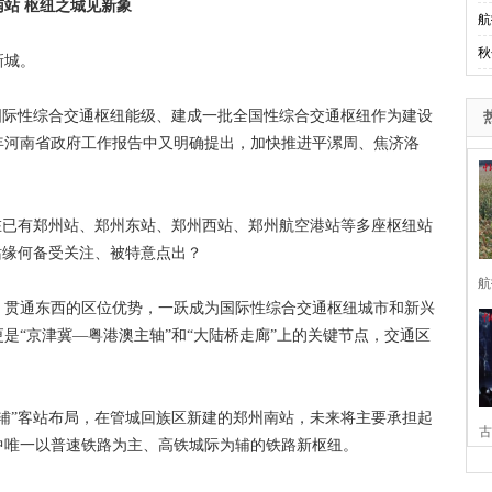
南站 枢纽之城见新象
航
秋
新城。
际性综合交通枢纽能级、建成一批全国性综合交通枢纽作为建设
6年河南省政府工作报告中又明确提出，加快推进平漯周、焦济洛
已有郑州站、郑州东站、郑州西站、郑州航空港站等多座枢纽站
站缘何备受关注、被特意点出？
航
贯通东西的区位优势，一跃成为国际性综合交通枢纽城市和新兴
是“京津冀—粤港澳主轴”和“大陆桥走廊”上的关键节点，交通区
”客站布局，在管城回族区新建的郑州南站，未来将主要承担起
古
中唯一以普速铁路为主、高铁城际为辅的铁路新枢纽。
家