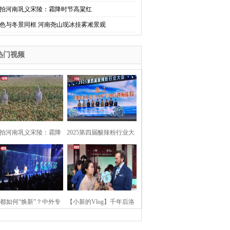
拍河南巩义宋陵：霜降时节高粱红
色与冬景同框 河南尧山现冰挂雾凇景观
热门视频
拍河南巩义宋陵：霜降
2025第四届酸辣粉行业大
时节高粱红
会在河南开封举行
都如何“焕新”？中外专
【小新的Vlog】千年后洛
：洛阳“样本”值得借鉴
阳上阳宫聚“世界各国使