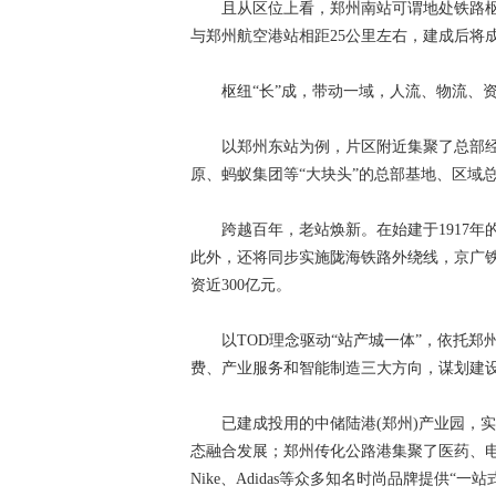
且从区位上看，郑州南站可谓地处铁路枢纽的
与郑州航空港站相距25公里左右，建成后将
枢纽“长”成，带动一域，人流、物流、资
以郑州东站为例，片区附近集聚了总部经
原、蚂蚁集团等“大块头”的总部基地、区域
跨越百年，老站焕新。在始建于1917年的
此外，还将同步实施陇海铁路外绕线，京广
资近300亿元。
以TOD理念驱动“站产城一体”，依托郑
费、产业服务和智能制造三大方向，谋划建设
已建成投用的中储陆港(郑州)产业园，实现了
态融合发展；郑州传化公路港集聚了医药、电
Nike、Adidas等众多知名时尚品牌提供“一