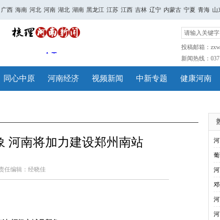
广西
海南
河北
河南
湖北
湖南
黑龙江
江苏
江西
吉林
辽宁
内蒙古
宁夏
青海
山
投稿邮箱：zxwh
新闻热线：0371-
同心中原
河南经济
视频新闻
中新专题
健康河南
象 河南将加力建设郑州南站
河
葡
责任编辑：经晓佳
河
邓
河
河