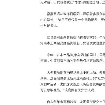
无对错，出发就会收获”“妈妈的菜总过期，是
寥寥数语却像冬日暖阳，温暖着步履匆匆的
内心深处。“这里不仅仅是一个购物场所，更
士对记者说。
这也是河南商超捕捉消费者需求的一个缩
河南本土商超品牌强势崛起，凭借质优价宜
今年，在本土品牌持续深耕的同时，国际
河南，中原消费市场的竞争势必将更加激烈
大型商场则在消费场景上不断上新。郑州
期盼。这面墙也是该新开业商圈推出的“社交+
原创IP活动，比如这次首届天街庙会就将故
可以领取礼品。”该商圈有关负责人说。
自去年年末亮相以来，龙湖天街便交出了开业