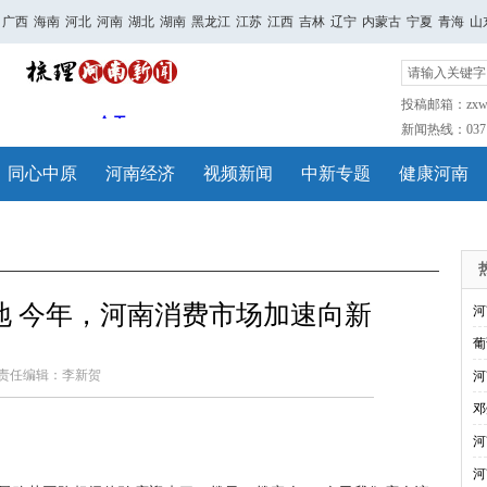
广西
海南
河北
河南
湖北
湖南
黑龙江
江苏
江西
吉林
辽宁
内蒙古
宁夏
青海
山
投稿邮箱：zxwh
新闻热线：0371-
同心中原
河南经济
视频新闻
中新专题
健康河南
地 今年，河南消费市场加速向新
河
葡
责任编辑：李新贺
河
邓
河
河