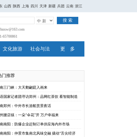
东
山西
陕西
上海
四川
天津
新疆
兵团
云南
浙江
搜 索
nxw@163.com
65700861
文化旅游
社会与法
更 多
热门推荐
南三门峡：大天鹅翩跹入画来
语国家记者团寻访郑州：品网红茶饮 看智能制造
南郑州：中外市长游船赏景夜话
州腰店镇：一朵“伞花”开 万户幸福来
南南阳：防爆企业赶制订单供应海内外市场
南南阳：仲景市集南北风味交融 撬动“舌尖经济