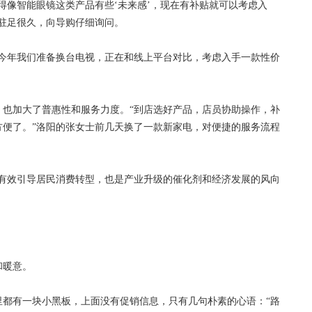
像智能眼镜这类产品有些‘未来感’，现在有补贴就可以考虑入
驻足很久，向导购仔细询问。
年我们准备换台电视，正在和线上平台对比，考虑入手一款性价
加大了普惠性和服务力度。“到店选好产品，店员协助操作，补
方便了。”洛阳的张女士前几天换了一款新家电，对便捷的服务流程
效引导居民消费转型，也是产业升级的催化剂和经济发展的风向
暖意。
有一块小黑板，上面没有促销信息，只有几句朴素的心语：“路