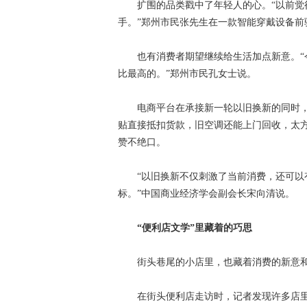
扩围的品类戳中了年轻人的心。“以前觉得
手。”郑州市民张先生在一款智能穿戴设备前
也有消费者期望继续给生活加点新意。“今
比最高的。”郑州市民孔女士说。
电商平台在承接新一轮以旧换新的同时，也
贴直接抵扣货款，旧空调还能上门回收，太
赞不绝口。
“以旧换新不仅刺激了当前消费，还可以有
标。”中国商业经济学会副会长宋向清说。
“便利店文学”里藏着的巧思
街头巷尾的小店里，也藏着消费的新意和
在街头便利店走访时，记者发现许多店里都