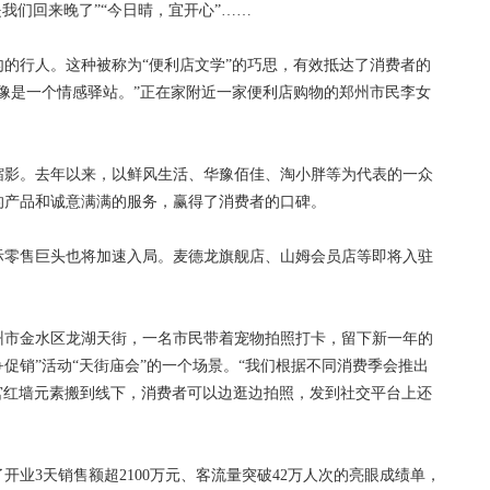
我们回来晚了”“今日晴，宜开心”……
行人。这种被称为“便利店文学”的巧思，有效抵达了消费者的
像是一个情感驿站。”正在家附近一家便利店购物的郑州市民李女
影。去年以来，以鲜风生活、华豫佰佳、淘小胖等为代表的一众
的产品和诚意满满的服务，赢得了消费者的口碑。
零售巨头也将加速入局。麦德龙旗舰店、山姆会员店等即将入驻
。
市金水区龙湖天街，一名市民带着宠物拍照打卡，留下新一年的
促销”活动“天街庙会”的一个场景。“我们根据不同消费季会推出
宫红墙元素搬到线下，消费者可以边逛边拍照，发到社交平台上还
3天销售额超2100万元、客流量突破42万人次的亮眼成绩单，