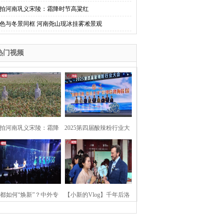
拍河南巩义宋陵：霜降时节高粱红
色与冬景同框 河南尧山现冰挂雾凇景观
热门视频
拍河南巩义宋陵：霜降
2025第四届酸辣粉行业大
时节高粱红
会在河南开封举行
都如何“焕新”？中外专
【小新的Vlog】千年后洛
：洛阳“样本”值得借鉴
阳上阳宫聚“世界各国使