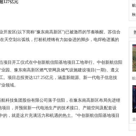
127亿元
航
秋
开发区(以下简称“豫东南高新区”)已被激昂的节奏唤醒。苏信合
人在天空划出弧线，打桩机铿锵有力如奋进的脚步，电焊枪迸溅的
重点项目开工仪式在中创新航信阳基地项目工地举行。中创新航信阳
业园、豫东南高新区燃气管网及储气设施建设项目(一期)、遵义
。项目总投资达127.25亿元，涵盖新能源、新一代电子信息技
航
产业领域。
航科技集团股份有限公司落子信阳，在豫东南高新区布局先进锂
电池项目，并预留新一代电池生产的技术接口、产能空间及配套设
中的，就是这片充满活力和机遇的热土。”中创新航信阳基地项目
古
家