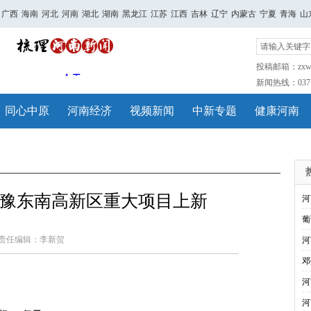
广西
海南
河北
河南
湖北
湖南
黑龙江
江苏
江西
吉林
辽宁
内蒙古
宁夏
青海
山
投稿邮箱：zxwh
新闻热线：0371-
同心中原
河南经济
视频新闻
中新专题
健康河南
元 豫东南高新区重大项目上新
河
葡
责任编辑：李新贺
河
邓
河
河