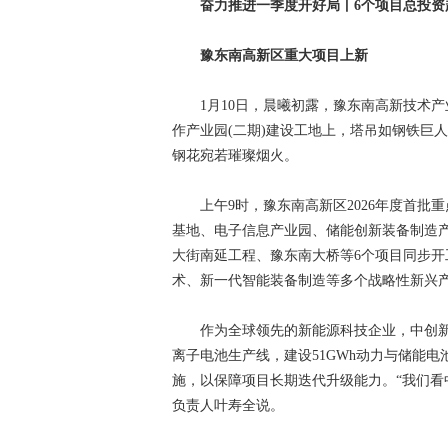
奋力推进一季度开好局丨6个项目总投资超
豫东南高新区重大项目上新
1月10日，晨曦初露，豫东南高新技术产业
作产业园(二期)建设工地上，塔吊如钢铁巨
钢花宛若璀璨烟火。
上午9时，豫东南高新区2026年度首批
基地、电子信息产业园、储能创新装备制造产
大街南延工程、豫东南大桥等6个项目同步开工
术、新一代智能装备制造等多个战略性新兴
作为全球领先的新能源科技企业，中创新
离子电池生产线，建设51GWh动力与储能
施，以保障项目长期迭代升级能力。“我们看
负责人叶寿全说。