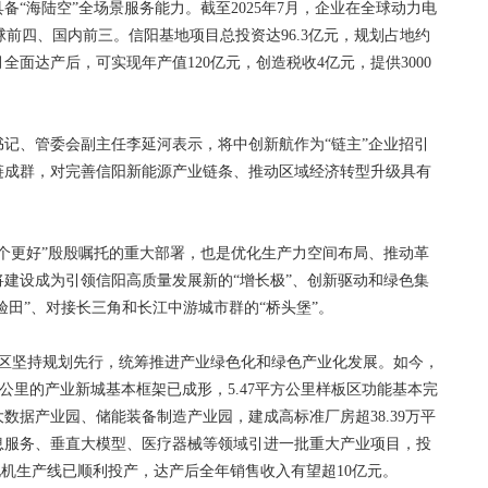
海陆空”全场景服务能力。截至2025年7月，企业在全球动力电
球前四、国内前三。信阳基地项目总投资达96.3亿元，规划占地约
1月全面达产后，可实现年产值120亿元，创造税收4亿元，提供3000
、管委会副主任李延河表示，将中创新航作为“链主”企业招引
链成群，对完善信阳新能源产业链条、推动区域经济转型升级具有
更好”殷殷嘱托的重大部署，也是优化生产力空间布局、推动革
建设成为引领信阳高质量发展新的“增长极”、创新驱动和绿色集
验田”、对接长三角和长江中游城市群的“桥头堡”。
新区坚持规划先行，统筹推进产业绿色化和绿色产业化发展。如今，
平方公里的产业新城基本框架已成形，5.47平方公里样板区功能基本完
数据产业园、储能装备制造产业园，建成高标准厂房超38.39万平
息服务、垂直大模型、医疗器械等领域引进一批重大产业项目，投
发电机生产线已顺利投产，达产后全年销售收入有望超10亿元。