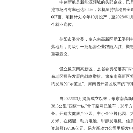
中创新航是新能源领域的头部企业，已具备“
池市场占有率已达5.4%，装机量持续稳居全
607亩。项目计划今年10月投产，至2028年
个就业岗位。
信阳市委常委，豫东南高新区党工委副书记
落地后，将吸引一批配套企业跟随入驻、聚
重要意义。
设立豫东南高新区，是省委贯彻落实“两个
命老区振兴发展的战略举措。豫东南高新区将
约发展的“示范区”、河南省开发区改革的“试
自2022年3月揭牌成立以来，豫东南高
38.5公里“四横十纵”骨干路网已通车，28
备。开建大健康产业园、中小企业孵化园、大
方米。在储能、动力电池、甲醇发电机、信
资总额197.36亿元。易方新动力公司甲醇