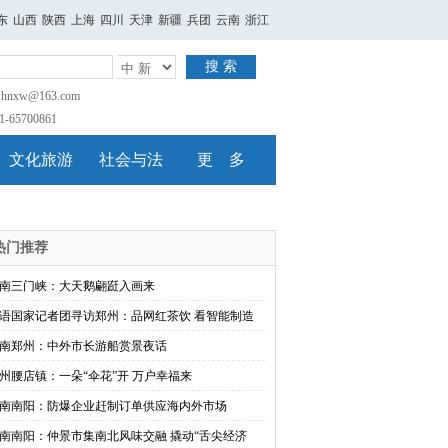
东
山西
陕西
上海
四川
天津
新疆
兵团
云南
浙江
搜 索
nxw@163.com
65700861
文化旅游
社会与法
更 多
热门推荐
南三门峡：大天鹅翩跹入画来
语国家记者团寻访郑州：品网红茶饮 看智能制造
南郑州：中外市长游船赏景夜话
州腰店镇：一朵“伞花”开 万户幸福来
南南阳：防爆企业赶制订单供应海内外市场
南南阳：仲景市集南北风味交融 撬动“舌尖经济