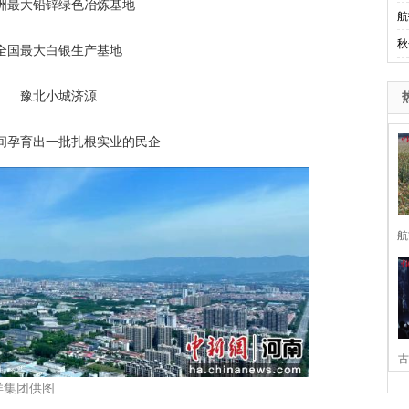
洲最大铅锌绿色冶炼基地
航
秋
全国最大白银生产基地
豫北小城济源
间孕育出一批扎根实业的民企
航
古
洋集团供图
家