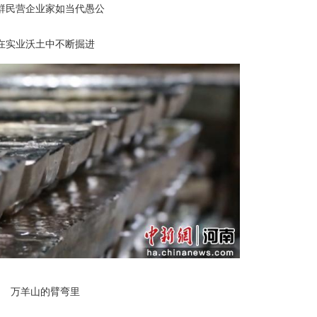
群民营企业家如当代愚公
在实业沃土中不断掘进
万羊山的臂弯里