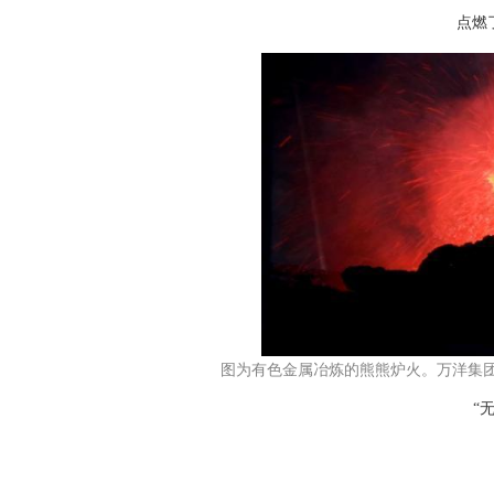
点燃
图为有色金属冶炼的熊熊炉火。万洋集
“