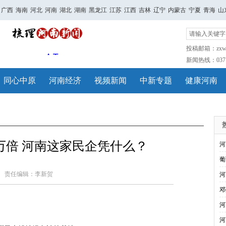
广西
海南
河北
河南
湖北
湖南
黑龙江
江苏
江西
吉林
辽宁
内蒙古
宁夏
青海
山
投稿邮箱：zxwh
新闻热线：0371-
同心中原
河南经济
视频新闻
中新专题
健康河南
7万倍 河南这家民企凭什么？
河
葡
责任编辑：李新贺
河
邓
河
河