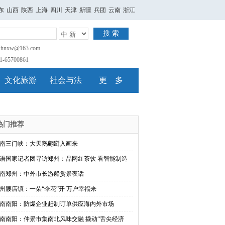
东
山西
陕西
上海
四川
天津
新疆
兵团
云南
浙江
搜 索
nxw@163.com
65700861
文化旅游
社会与法
更 多
热门推荐
南三门峡：大天鹅翩跹入画来
语国家记者团寻访郑州：品网红茶饮 看智能制造
南郑州：中外市长游船赏景夜话
州腰店镇：一朵“伞花”开 万户幸福来
南南阳：防爆企业赶制订单供应海内外市场
南南阳：仲景市集南北风味交融 撬动“舌尖经济