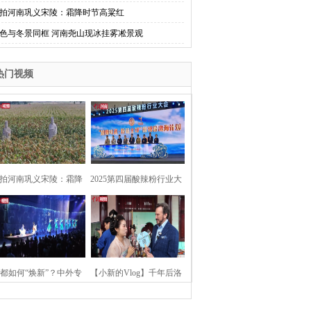
拍河南巩义宋陵：霜降时节高粱红
色与冬景同框 河南尧山现冰挂雾凇景观
热门视频
拍河南巩义宋陵：霜降
2025第四届酸辣粉行业大
时节高粱红
会在河南开封举行
都如何“焕新”？中外专
【小新的Vlog】千年后洛
：洛阳“样本”值得借鉴
阳上阳宫聚“世界各国使