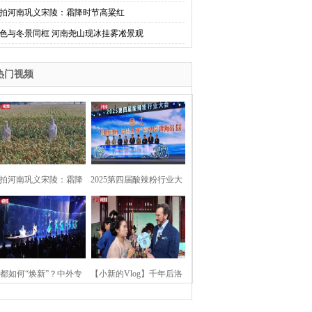
拍河南巩义宋陵：霜降时节高粱红
色与冬景同框 河南尧山现冰挂雾凇景观
热门视频
拍河南巩义宋陵：霜降
2025第四届酸辣粉行业大
时节高粱红
会在河南开封举行
都如何“焕新”？中外专
【小新的Vlog】千年后洛
：洛阳“样本”值得借鉴
阳上阳宫聚“世界各国使