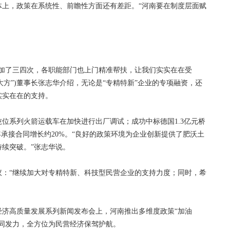
，政策在系统性、前瞻性方面还有差距。“河南要在制度层面赋
了三四次，各职能部门也上门精准帮扶，让我们实实在在受
大方”)董事长张志华介绍，无论是“专精特新”企业的专项融资，还
实实在在的支持。
系列火箭运载车在加快进行出厂调试；成功中标德国1.3亿元桥
年承接合同增长约20%。“良好的政策环境为企业创新提供了肥沃土
续突破。”张志华说。
“继续加大对专精特新、科技型民营企业的支持力度；同时，希
高质量发展系列新闻发布会上，河南推出多维度政策“加油
同发力，全方位为民营经济保驾护航。