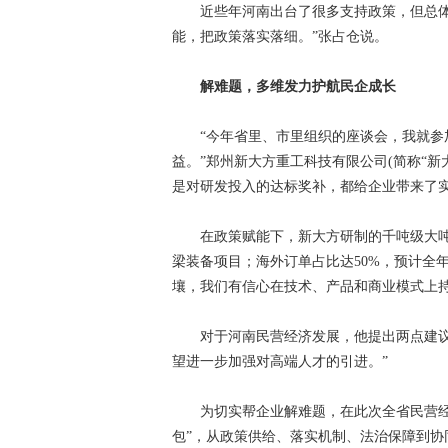
近些年河南出台了很多支持政策，但总体上
能，把政策落实落细。”张占仓说。
解难题，多维发力护航民企成长
“今年省里、市里组织的座谈会，我就参加
益。”郑州新大方重工科技有限公司(简称“新
是对研发投入的达标奖补，都给企业带来了
在政策赋能下，新大方研制的千吨级大吨位
梁装备项目；海外订单占比达50%，预计全
壤，我们有信心在技术、产品和商业模式上持
对于河南民营经济发展，他提出两点建议：
望进一步加强对高端人才的引进。”
为切实帮企业解难题，在此次全省民营经济
包”，从政策供给、落实机制、法治保障到协