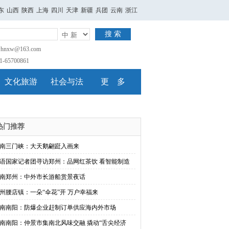
东
山西
陕西
上海
四川
天津
新疆
兵团
云南
浙江
搜 索
nxw@163.com
65700861
文化旅游
社会与法
更 多
热门推荐
南三门峡：大天鹅翩跹入画来
语国家记者团寻访郑州：品网红茶饮 看智能制造
南郑州：中外市长游船赏景夜话
州腰店镇：一朵“伞花”开 万户幸福来
南南阳：防爆企业赶制订单供应海内外市场
南南阳：仲景市集南北风味交融 撬动“舌尖经济