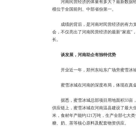
河南民营经济的体量有多大？最新数据给出
模位于全国前列、中部省份第一。
成绩的背后，是河南对民营经济的有力支持
会，不仅亮出了河南民营经济的最新“家底”
长。
谈发展，河南助企有独特优势
开业近一年，郑州东站东广场旁蜜雪冰城
蜜雪冰城在河南的深度布局，体现在真金
据悉，蜜雪冰城总部项目用地面积33亩，建设
供应链上，蜜雪冰城在河南温县建设了最大生
米，食材年产能约121万吨，生产全部七大
糖、奶、茶等核心原料及配套物资供应。