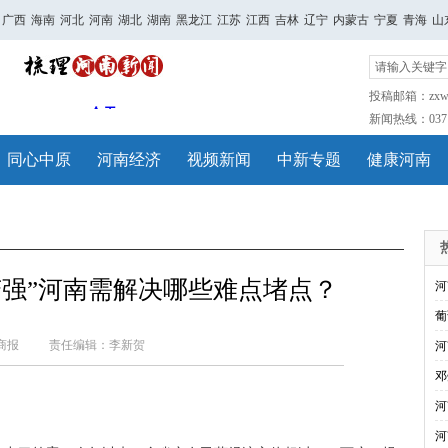
广西
海南
河北
河南
湖北
湖南
黑龙江
江苏
江西
吉林
辽宁
内蒙古
宁夏
青海
山
投稿邮箱：zxwh
新闻热线：0371-
同心中原
河南经济
视频新闻
中新专题
健康河南
变强”河南需解决哪些难点堵点？
河
葡
商报
责任编辑：李新贺
河
邓
河
河