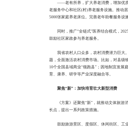
——老有所养，扩大养老消费，增加优质老
老服务中心和社区(村)养老服务设施。推动居
5000张家庭养老床位。完善老年助餐服务
同时，推广“全链式”医养结合模式，202
鼓励社区家政参与养老服务。
我省农村人口众多，农村消费潜力巨大。《
题，全面激活农村消费市场。比如，对县级物
10个全国县域商业“领跑县”；因地制宜发
育、康养、研学等产业深度融合等。
聚焦“新”：加快培育壮大新型消费
《方案》还聚焦“新”，就推动文体旅游消费
长点，提出一系列政策措施。
鼓励旅游景区、度假区、休闲街区、工业遗