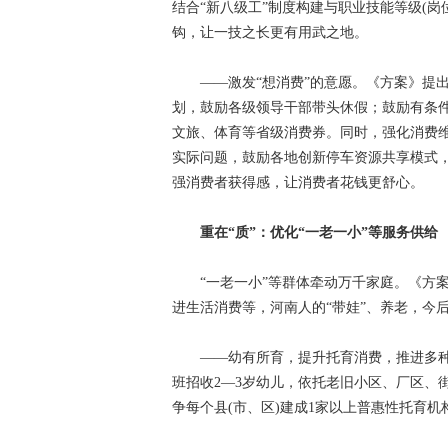
结合“新八级工”制度构建与职业技能等级(
钩，让一技之长更有用武之地。
——激发“想消费”的意愿。《方案》提出
划，鼓励各级领导干部带头休假；鼓励有条
文旅、体育等省级消费券。同时，强化消费维
实际问题，鼓励各地创新停车资源共享模式
强消费者获得感，让消费者花钱更舒心。
重在“质”：优化“一老一小”等服务供给
“一老一小”等群体牵动万千家庭。《方案
进生活消费等，河南人的“带娃”、养老，今
——幼有所育，提升托育消费，推进多种
班招收2—3岁幼儿，依托老旧小区、厂区、
争每个县(市、区)建成1家以上普惠性托育机