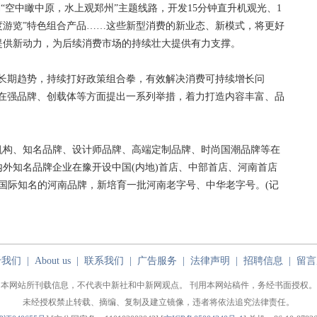
划“空中瞰中原，水上观郑州”主题线路，开发15分钟直升机观光、1
度游览”特色组合产品……这些新型消费的新业态、新模式，将更好
提供新动力，为后续消费市场的持续壮大提供有力支撑。
期趋势，持续打好政策组合拳，有效解决消费可持续增长问
》在强品牌、创载体等方面提出一系列举措，着力打造内容丰富、品
构、知名品牌、设计师品牌、高端定制品牌、时尚国潮品牌等在
外知名品牌企业在豫开设中国(内地)首店、中部首店、河南首店
、国际知名的河南品牌，新培育一批河南老字号、中华老字号。(记
于我们
|
About us
|
联系我们
|
广告服务
|
法律声明
|
招聘信息
|
留言
本网站所刊载信息，不代表中新社和中新网观点。 刊用本网站稿件，务经书面授权。
未经授权禁止转载、摘编、复制及建立镜像，违者将依法追究法律责任。