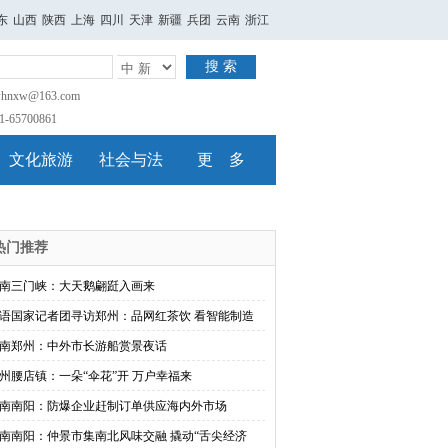
东
山西
陕西
上海
四川
天津
新疆
兵团
云南
浙江
搜 索
nxw@163.com
65700861
文化旅游
社会与法
更 多
热门推荐
南三门峡：大天鹅翩跹入画来
语国家记者团寻访郑州：品网红茶饮 看智能制造
南郑州：中外市长游船赏景夜话
州腰店镇：一朵“伞花”开 万户幸福来
南南阳：防爆企业赶制订单供应海内外市场
南南阳：仲景市集南北风味交融 撬动“舌尖经济