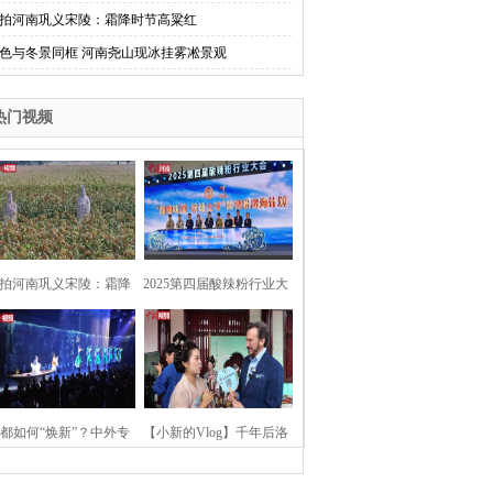
拍河南巩义宋陵：霜降时节高粱红
色与冬景同框 河南尧山现冰挂雾凇景观
热门视频
拍河南巩义宋陵：霜降
2025第四届酸辣粉行业大
时节高粱红
会在河南开封举行
都如何“焕新”？中外专
【小新的Vlog】千年后洛
：洛阳“样本”值得借鉴
阳上阳宫聚“世界各国使