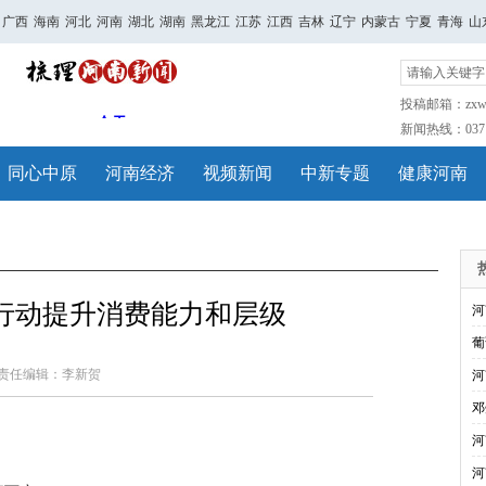
广西
海南
河北
河南
湖北
湖南
黑龙江
江苏
江西
吉林
辽宁
内蒙古
宁夏
青海
山
投稿邮箱：zxwh
新闻热线：0371-
同心中原
河南经济
视频新闻
中新专题
健康河南
行动提升消费能力和层级
河
葡
责任编辑：李新贺
河
邓
河
河