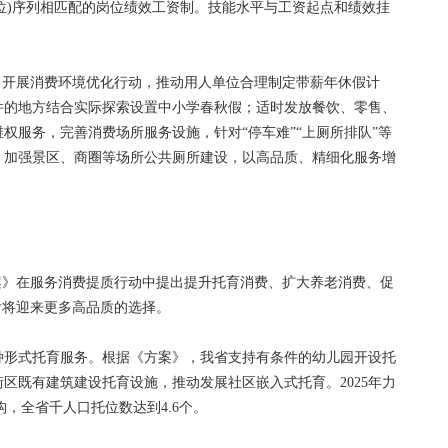
岗位)序列相匹配的岗位绩效工资制。技能水平与工资起点和绩效挂
开展消费环境优化行动，推动用人单位合理制定带薪年休假计
件的地方结合实际探索设置中小学春秋假；适时发放餐饮、零售、
权服务，完善消费场所服务设施，针对“停车难”“上厕所排队”等
，加强景区、商圈等场所公共厕所建设，以高品质、精细化服务增
》在服务消费提质行动中提出提升托育消费、扩大养老消费、促
后将迎来更多高品质的选择。
形式托育服务。根据《方案》，我省支持有条件的幼儿园开设托
街区既有建筑建设托育设施，推动发展社区嵌入式托育。2025年力
构，全省千人口托位数达到4.6个。