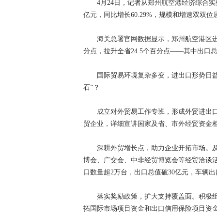
4月24日，记者从郑州航空港经济综合实验区
亿元，同比增长60.29%，规模和增速双双
海关总署官网数据显示，郑州航空港区进出口总
分点，拉升全省24.5个百分点——其中出口总值7
国际贸易环境复杂多变，进出口形势日益严
石”？
成立对外贸易工作专班，形成外贸进出口服
贸企业，详细宣讲国家及省、市外经贸资金
深耕外贸增长点，助力企业开拓市场。及
博会、广交会、中非经贸博览会等经贸洽谈活
口数量超2万台，出口总值破30亿元，车辆出
落实奖励政策，扩大支持覆盖面。积极组
拓国际市场项目资金和出口信用保险项目资金，