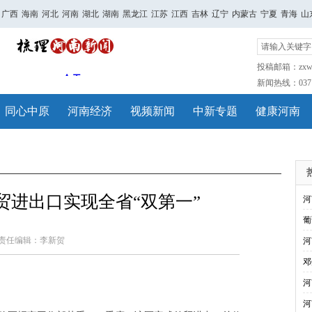
广西
海南
河北
河南
湖北
湖南
黑龙江
江苏
江西
吉林
辽宁
内蒙古
宁夏
青海
山
投稿邮箱：zxwh
新闻热线：0371-
同心中原
河南经济
视频新闻
中新专题
健康河南
贸进出口实现全省“双第一”
河
葡
责任编辑：李新贺
河
邓
河
河