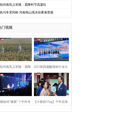
拍河南巩义宋陵：霜降时节高粱红
色与冬景同框 河南尧山现冰挂雾凇景观
热门视频
拍河南巩义宋陵：霜降
2025第四届酸辣粉行业大
时节高粱红
会在河南开封举行
都如何“焕新”？中外专
【小新的Vlog】千年后洛
：洛阳“样本”值得借鉴
阳上阳宫聚“世界各国使