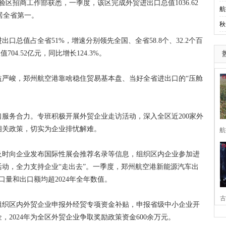
招商工作部获悉，一季度，该区完成外贸进出口总值1036.62
航
位居全省第一。
秋
值占全省51%，增速分别领先全国、全省58.8个、32.2个百
04.52亿元，同比增长124.3%。
峻，郑州航空港靠啥稳住贸易基本盘、当好全省进出口的“压舱
务合力。专班积极开展外贸企业走访活动，深入全区近200家外
相关政策，切实为企业排忧解难。
航
时向企业发布国际性展会推荐名录等信息，组织区内企业参加进
动，全力支持企业“走出去”。一季度，郑州航空港新能源汽车出
口量和出口额均超2024年全年数值。
古
织区内外贸企业申报外经贸专项资金补贴，申报省级中小企业开
2024年为全区外贸企业争取奖励政策资金600余万元。
家