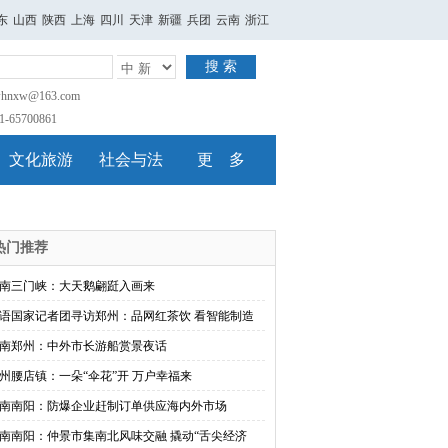
东
山西
陕西
上海
四川
天津
新疆
兵团
云南
浙江
搜 索
nxw@163.com
65700861
文化旅游
社会与法
更 多
热门推荐
南三门峡：大天鹅翩跹入画来
语国家记者团寻访郑州：品网红茶饮 看智能制造
南郑州：中外市长游船赏景夜话
州腰店镇：一朵“伞花”开 万户幸福来
南南阳：防爆企业赶制订单供应海内外市场
南南阳：仲景市集南北风味交融 撬动“舌尖经济