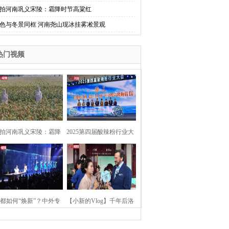
拍河南巩义宋陵：霜降时节高粱红
色与冬景同框 河南尧山现冰挂雾凇景观
热门视频
拍河南巩义宋陵：霜降
2025第四届酸辣粉行业大
时节高粱红
会在河南开封举行
都如何“焕新”？中外专
【小新的Vlog】千年后洛
：洛阳“样本”值得借鉴
阳上阳宫聚“世界各国使