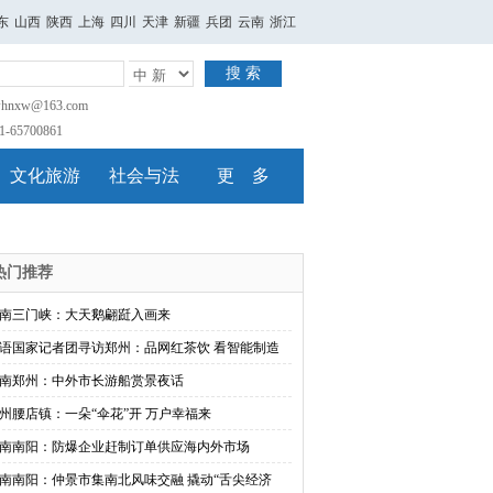
东
山西
陕西
上海
四川
天津
新疆
兵团
云南
浙江
搜 索
nxw@163.com
65700861
文化旅游
社会与法
更 多
热门推荐
南三门峡：大天鹅翩跹入画来
语国家记者团寻访郑州：品网红茶饮 看智能制造
南郑州：中外市长游船赏景夜话
州腰店镇：一朵“伞花”开 万户幸福来
南南阳：防爆企业赶制订单供应海内外市场
南南阳：仲景市集南北风味交融 撬动“舌尖经济