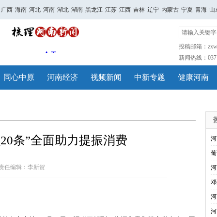
广西
海南
河北
河南
湖北
湖南
黑龙江
江苏
江西
吉林
辽宁
内蒙古
宁夏
青海
山
投稿邮箱：zxwh
新闻热线：0371-
同心中原
河南经济
视频新闻
中新专题
健康河南
20条”全面助力提振消费
河
葡
责任编辑：李新贺
河
邓
河
河