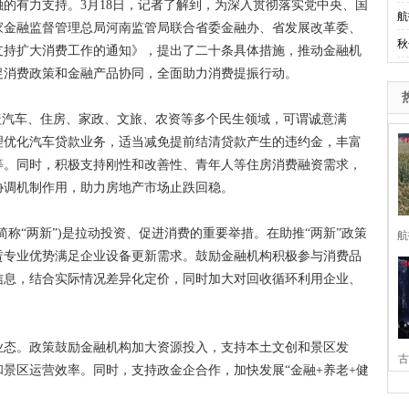
有力支持。3月18日，记者了解到，为深入贯彻落实党中央、国
航
家金融监督管理总局河南监管局联合省委金融办、省发展改革委、
秋
支持扩大消费工作的通知》，提出了二十条具体措施，推动金融机
促消费政策和金融产品协同，全面助力消费提振行动。
盖汽车、住房、家政、文旅、农资等多个民生领域，可谓诚意满
理优化汽车贷款业务，适当减免提前结清贷款产生的违约金，丰富
等。同时，积极支持刚性和改善性、青年人等住房消费融资需求，
协调机制作用，助力房地产市场止跌回稳。
“两新”)是拉动投资、促进消费的重要举措。在助推“两新”政策
航
赁专业优势满足企业设备更新需求。鼓励金融机构积极参与消费品
信息，结合实际情况差异化定价，同时加大对回收循环利用企业、
态。政策鼓励金融机构加大资源投入，支持本土文创和景区发
古
景区运营效率。同时，支持政金企合作，加快发展“金融+养老+健
家