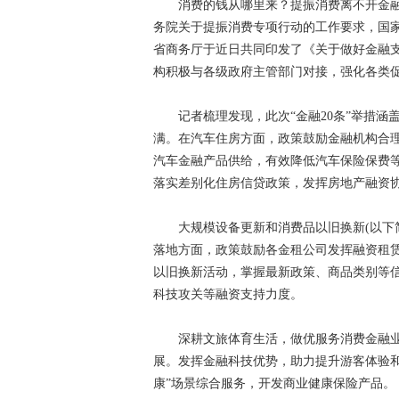
消费的钱从哪里来？提振消费离不开金融的
务院关于提振消费专项行动的工作要求，国
省商务厅于近日共同印发了《关于做好金融
构积极与各级政府主管部门对接，强化各类
记者梳理发现，此次“金融20条”举措涵
满。在汽车住房方面，政策鼓励金融机构合
汽车金融产品供给，有效降低汽车保险保费
落实差别化住房信贷政策，发挥房地产融资
大规模设备更新和消费品以旧换新(以下简称
落地方面，政策鼓励各金租公司发挥融资租
以旧换新活动，掌握最新政策、商品类别等
科技攻关等融资支持力度。
深耕文旅体育生活，做优服务消费金融业
展。发挥金融科技优势，助力提升游客体验和
康”场景综合服务，开发商业健康保险产品。